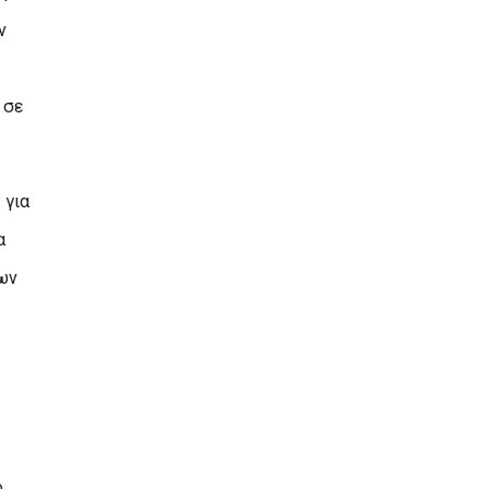
ν
 σε
 για
α
ίων
ό