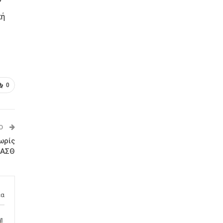
κή
0
Ο
ωρίς
ΟΑΣΘ
έα