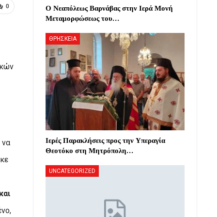
Ο Νεαπόλεως Βαρνάβας στην Ιερά Μονή
0
Μεταμορφώσεως του…
ΘΡΗΣΚΕΙΑ
ακών
Ιερές Παρακλήσεις προς την Υπεραγία
 να
Θεοτόκο στη Μητρόπολη…
ηκε
UNCATEGORIZED
και
νο,