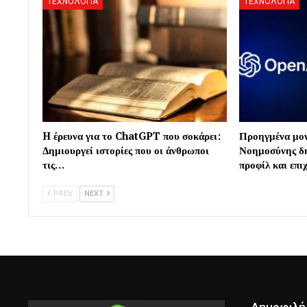
ΤΕΧΝΟΛΟΓΙΑ
ΤΕΧΝΟΛΟΓΙΑ
H έρευνα για το ChatGPT που σοκάρει:
Προηγμένα μον
Δημιουργεί ιστορίες που οι άνθρωποι
Νοημοσύνης δ
τις…
προφίλ και επ
PREV
NEXT