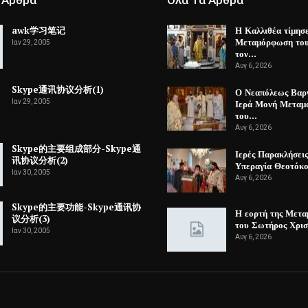
 Άρθρα
Όλα Τα Άρθρα
awk学习笔记
Η Καλλιθέα τίμησ
Μεταμόρφωση του
Ιαν 29, 2005
τον…
Αυγ 6, 2026
Skype通讯协议分析(1)
Ο Νεαπόλεως Βαρ
Ιαν 29, 2005
Ιερά Μονή Μετα
του…
Αυγ 6, 2026
Skype的主要组成部分-Skype通
Ιερές Παρακλήσεις
讯协议分析(2)
Υπεραγία Θεοτόκ
Ιαν 30, 2005
Αυγ 6, 2026
Skype的主要功能-Skype通讯协
Η εορτή της Μετ
议分析(3)
του Σωτήρος Χρισ
Ιαν 30, 2005
Αυγ 6, 2026