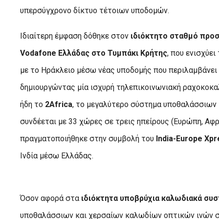
υπερσύγχρονο δίκτυο τέτοιων υποδομών.
Ιδιαίτερη έμφαση δόθηκε στον
ιδιόκτητο σταθμό προ
Vodafone Ελλάδας στο Τυμπάκι Κρήτης
, που ενισχύε
με το Ηράκλειο μέσω νέας υποδομής που περιλαμβάνει 
δημιουργώντας μία ισχυρή τηλεπικοινωνιακή ραχοκοκαλ
ήδη το
2Africa
, το μεγαλύτερο σύστημα υποθαλάσσιων
συνδέεται με 33 χώρες σε τρεις ηπείρους (Ευρώπη, Αφ
πραγματοποιήθηκε στην συμβολή του
India-Europe Xpre
Ινδία μέσω Ελλάδας.
Όσον αφορά στα
ιδιόκτητα υποβρύχια καλωδιακά συ
υποθαλάσσιων και χερσαίων καλωδίων οπτικών ινών σε Α