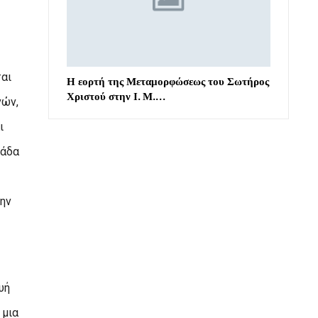
ται
Η εορτή της Μεταμορφώσεως του Σωτήρος
Χριστού στην Ι. Μ.…
νών,
ι
λάδα
την
υή
 μια