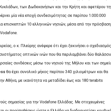
 Κυκλάδων, των Δωδεκανήσων και την Κρήτη και αφετέρου τη
έρνει μία νέα εποχή συνδεσιμότητας σε περίπου 1.000.000
ρια επισκεπτών 10 ελληνικών νησιών, μέσα από την πρόσβαση
 Vodafone.
είας, ο κ. Πλεύρης ανέφερε ότι έχει ξεκινήσει ο σχεδιασμός
συστήματος οπτικών ινών που θα περιλαμβάνει δύο θαλάσσι
ερσαίες συνδέσεις μέσω του νησιού της Μήλου και των σημε
ess
θα έχει συνολικό μήκος περίπου 340 χιλιομέτρων και θα
ν Αθήνα, με ικανότητα να μεταδίδει έως και 180 terabits
νούς σημασίας για την Vodafone Ελλάδας. Με στοχευμένες
αι οι προϋποθέσεις ώστε η Ελλάδα να διαδραματίσει κομβικ