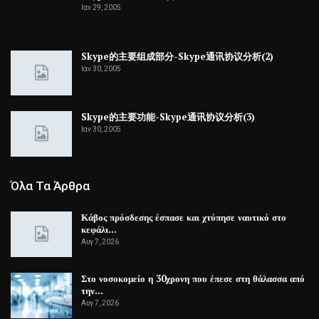
Ιαν 29, 2005
Skype的主要组成部分-Skype通讯协议分析(2)
Ιαν 30, 2005
Skype的主要功能-Skype通讯协议分析(3)
Ιαν 30, 2005
Όλα Τα Άρθρα
Κάβος πρόσδεσης έσπασε και χτύπησε ναυτικό στο
κεφάλι…
Αυγ 7, 2026
Στο νοσοκομείο η 30χρονη που έπεσε στη θάλασσα από
την…
Αυγ 7, 2026