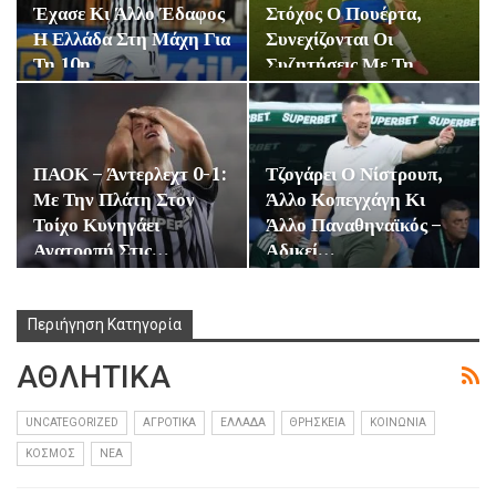
Έχασε Κι Άλλο Έδαφος
Στόχος Ο Πουέρτα,
Η Ελλάδα Στη Μάχη Για
Συνεχίζονται Οι
Τη 10η…
Συζητήσεις Με Τη…
ΠΑΟΚ – Άντερλεχτ 0-1:
Τζογάρει Ο Νίστρουπ,
Με Την Πλάτη Στον
Άλλο Κοπεγχάγη Κι
Τοίχο Κυνηγάει
Άλλο Παναθηναϊκός –
Ανατροπή Στις…
Αδικεί…
Περιήγηση Κατηγορία
ΑΘΛΗΤΙΚΑ
UNCATEGORIZED
ΑΓΡΟΤΙΚΑ
ΕΛΛΑΔΑ
ΘΡΗΣΚΕΙΑ
ΚΟΙΝΩΝΙΑ
ΚΟΣΜΟΣ
ΝΕΑ