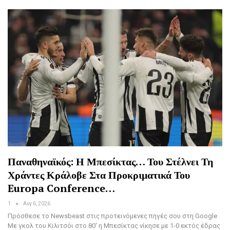
Παναθηναϊκός: Η Μπεσίκτας… Του Στέλνει Τη
Χράντες Κράλοβε Στα Προκριματικά Του
Europa Conference…
1
Αυγ 6, 2026
Πρόσθεσε το Newsbeast στις προτεινόμενες πηγές σου στη Google
Με γκολ του Κιλιτσόι στο 80′ η Μπεσίκτας νίκησε με 1-0 εκτός έδρας