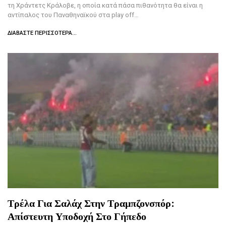
τη Χράντετς Κράλοβε, η οποία κατά πάσα πιθανότητα θα είναι η
αντίπαλος του Παναθηναϊκού στα play off…
ΔΙΑΒΆΣΤΕ ΠΕΡΙΣΣΌΤΕΡΑ...
Τρέλα Για Σαλάχ Στην Τραμπζονσπόρ:
Απίστευτη Υποδοχή Στο Γήπεδο