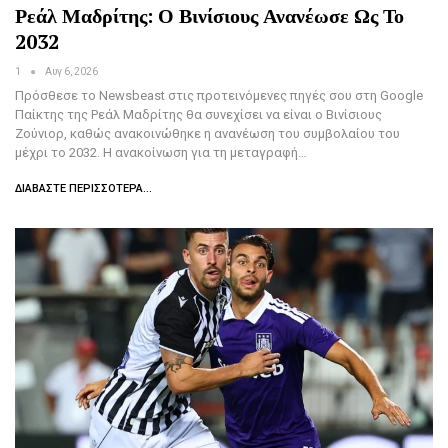
Ρεάλ Μαδρίτης: Ο Βινίσιους Ανανέωσε Ως Το
2032
1
Αυγ 6, 2026
Πρόσθεσε το Newsbeast στις προτεινόμενες πηγές σου στη Google
Παίκτης της Ρεάλ Μαδρίτης θα συνεχίσει να είναι ο Βινίσιους
Ζούνιορ, καθώς ανακοινώθηκε η ανανέωση του συμβολαίου του
μέχρι το 2032. Η ανακοίνωση για τη μεταγραφή…
ΔΙΑΒΆΣΤΕ ΠΕΡΙΣΣΌΤΕΡΑ...