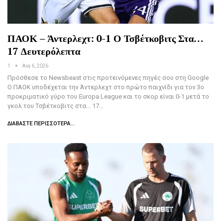
ΠΑΟΚ – Άντερλεχτ: 0-1 Ο Τσβέτκοβιτς Στα…
17 Δευτερόλεπτα
1
Αυγ 6, 2026
Πρόσθεσε το Newsbeast στις προτεινόμενες πηγές σου στη Google
Ο ΠΑΟΚ υποδέχεται την Άντερλεχτ στο πρώτο παιχνίδι για τον 3ο
προκριματικό γύρο του Europa League και το σκορ είναι 0-1 μετά το
γκολ του Τσβέτκοβιτς στα… 17…
ΔΙΑΒΆΣΤΕ ΠΕΡΙΣΣΌΤΕΡΑ...