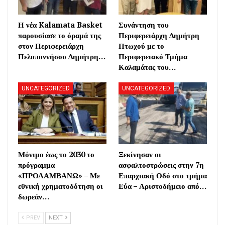
Η νέα Kalamata Basket
Συνάντηση του
παρουσίασε το όραμά της
Περιφερειάρχη Δημήτρη
στον Περιφερειάρχη
Πτωχού με το
Πελοποννήσου Δημήτρη…
Περιφερειακό Τμήμα
Καλαμάτας του…
UNCATEGORIZED
UNCATEGORIZED
Μόνιμο έως το 2030 το
Ξεκίνησαν οι
πρόγραμμα
ασφαλτοστρώσεις στην 7η
«ΠΡΟΛΑΜΒΑΝΩ» – Με
Επαρχιακή Οδό στο τμήμα
εθνική χρηματοδότηση οι
Εύα – Αριστοδήμειο από…
δωρεάν…
PREV
NEXT