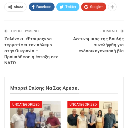
Facebook
Twitter
Google+
Share
ΠΡΟΗΓΟΎΜΕΝΟ
ΕΠΌΜΕΝΟ
Ζελένσκι: «Έτοιμος» να
Αστυνομικός της Βουλής
τερματίσει τον πόλεμο
συνελήφθη για
στην Ουκρανία –
ενδοοικογενειακή βία
Πρoϋπόθεση η ένταξη στο
ΝΑΤΟ
Μπορεί Επίσης Να Σας Αρέσει
UNCATEGORIZED
UNCATEGORIZED