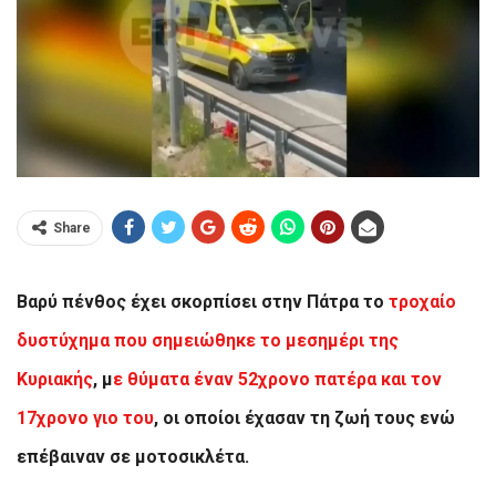
Share
Βαρύ πένθος έχει σκορπίσει στην Πάτρα το
τροχαίο
δυστύχημα που σημειώθηκε το μεσημέρι της
Κυριακής
, μ
ε θύματα έναν 52χρονο πατέρα και τον
17χρονο γιο του
, οι οποίοι έχασαν τη ζωή τους ενώ
επέβαιναν σε μοτοσικλέτα.