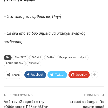
– Στο τέλος του άρθρου ως Πηγή
– Σε ένα από τα δύο σημεία να υπάρχει ενεργός
σύνδεσμος
ΕΙΔΗΣΕΙΣ
ΕΛΛΑΔΑ
ΠΑΤΡΑ
Περιφερειακοί σταθμοί
ΡΟΗ ΕΙΔΗΣΕΩΝ
ΤΡΟΧΑΙΟ
Facebook
Twitter
Google+
Share
ΠΡΟΗΓΟΎΜΕΝΟ
ΕΠΌΜΕΝΟ
Από τον «Ζορμπά» στην
Ιατρικό ορόσημο: Για
«Οδύσσεια»: Πόλος έλξης
πρώτη φορά