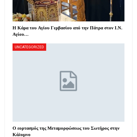
Η Κάρα του Αγίου Γερβασίου από την Πάτρα στον Ι.Ν.
Αγίου…
UNCATEGORIZED
Ο εορτασμός της Μεταμορφώσεως του Σωτήρος στην
Κάλυμνο