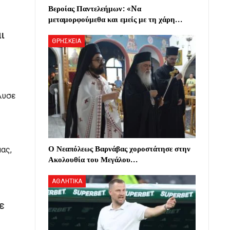
Βεροίας Παντελεήμων: «Nα
μεταμορφούμεθα και εμείς με τη χάρη…
ι
ΘΡΗΣΚΕΙΑ
λυσε
Ο Νεαπόλεως Βαρνάβας χοροστάτησε στην
ας,
Ακολουθία του Μεγάλου…
ΑΘΛΗΤΙΚΑ
ε