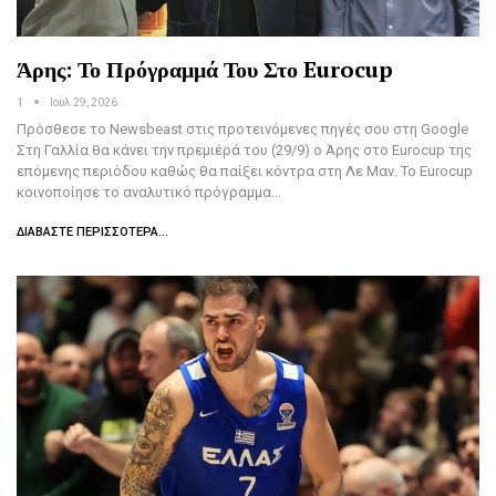
Άρης: Το Πρόγραμμά Του Στο Eurocup
1
Ιούλ 29, 2026
Πρόσθεσε το Newsbeast στις προτεινόμενες πηγές σου στη Google
Στη Γαλλία θα κάνει την πρεμιέρά του (29/9) ο Άρης στο Eurocup της
επόμενης περιόδου καθώς θα παίξει κόντρα στη Λε Μαν. Το Eurocup
κοινοποίησε το αναλυτικό πρόγραμμα…
ΔΙΑΒΆΣΤΕ ΠΕΡΙΣΣΌΤΕΡΑ...