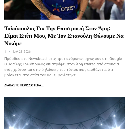
Τολιόπουλος Για Την Επιστροφή Στον Άρη:
Είμαι Σπίτι Μου, Με Τον Σπανούλη Θέλουμε Να
Νικάμε
1
Ιούλ 28, 2026
Πρόσθεσε το Newsbeast στις προτεινόμενες πηγές σου στη Google
Ο Βασίλης Τολιόπουλος επιστρέφει στον Άρη έπειτα από απουσία
ενός χρόνου και στις δηλώσεις του τόνισε πως αισθάνεται ότι
βρίσκεται στο σπίτι του και εμφανίστηκε…
ΔΙΑΒΆΣΤΕ ΠΕΡΙΣΣΌΤΕΡΑ...