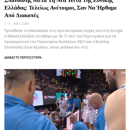
Ελλάδας: Τελείως Ανέτοιμοι, Σαν Να Ήρθαμε
Από Διακοπές
1
Ιούλ 5, 2026
Πρόσθεσε το Newsbeast στις προτεινόμενες πηγές σου στη Google
Η Εθνική Ελλάδας ηττήθηκε με 56-71 από την Πορτογαλία για τα
προκριματικά του Παγκοσμίου Κυπέλλου 2027 και ο Βασίλης
Σπανούλης ήταν έξαλλος, όπως φάνηκε και στις…
ΔΙΑΒΆΣΤΕ ΠΕΡΙΣΣΌΤΕΡΑ...