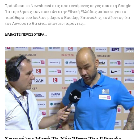
Πρόσθεσε το Newsbeast στις προτεινόμενες πηγές σου στη Google
Για τις κλήσεις των παικτών στην Εθνική Ελλάδας μπάσκετ για το
παράθυρο του Ιουλίου μίλησε ο Βασίλης Σπανούλης, τονίζοντας ότι
τον Αύγουστο θα είναι άπαντες παρόντες.…
ΔΙΑΒΆΣΤΕ ΠΕΡΙΣΣΌΤΕΡΑ...
Σπανούλης Μετά Τη Νέα Ήττα Της Εθνικής