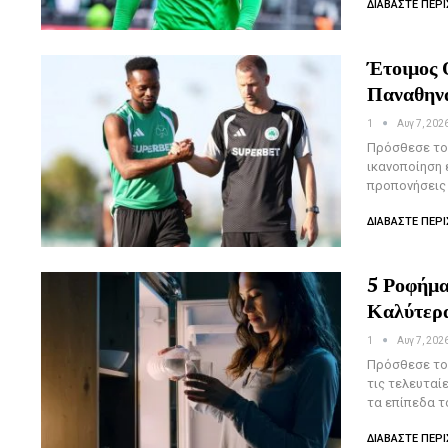
ΔΙΑΒΆΣΤΕ ΠΕΡΙ
Έτοιμος 
Παναθην
1
Αυγ 7, 202
Πρόσθεσε το 
ικανοποίηση 
προπονήσεις 
ΔΙΑΒΆΣΤΕ ΠΕΡΙ
5 Ροφήμα
Καλύτερα
1
Αυγ 7, 202
Πρόσθεσε το 
τις τελευταί
τα επίπεδα τ
ΔΙΑΒΆΣΤΕ ΠΕΡΙ