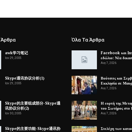
 Άρθρα
Όλα Τα Άρθρα
awk学习笔记
Facebook και In
εδώλιο: Νέα δικα
Ιαν 29, 2005
Αυγ 7, 2026
Skype通讯协议分析(1)
Βούτσιτς και Σερ
Εκκλησία σε Μαυ
Ιαν 29, 2005
Αυγ 7, 2026
Skype的主要组成部分-Skype通
Η εορτή της Μετ
讯协议分析(2)
του Σωτήρος στο 
Ιαν 30, 2005
Αυγ 7, 2026
Skype的主要功能-Skype通讯协
Στελέχη των κατ