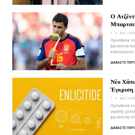
Ο Ατζέντ
Μπαρτσελ
1
Αυγ 7, 202
Πρόσθεσε το
βρίσκεται πλ
καλοκαιριού,
ΔΙΑΒΆΣΤΕ ΠΕΡΙ
Νέο Χάπι
Έγκριση 
1
Αυγ 7, 202
Πρόσθεσε το 
υψηλής χολησ
βρισκόταν στ
ΔΙΑΒΆΣΤΕ ΠΕΡΙ