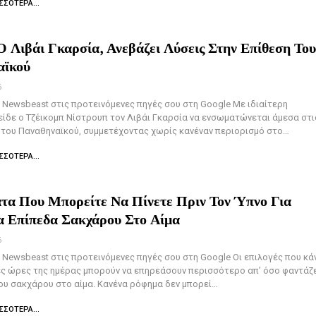
ΣΣΌΤΕΡΑ...
Ο Λιβάι Γκαρσία, Ανεβάζει Λύσεις Στην Επίθεση Του
αϊκού
6
Newsbeast στις προτεινόμενες πηγές σου στη Google Με ιδιαίτερη
είδε ο Τζέικομπ Νίστρουπ τον Λιβάι Γκαρσία να ενσωματώνεται άμεσα στι
του Παναθηναϊκού, συμμετέχοντας χωρίς κανέναν περιορισμό στο…
ΣΣΌΤΕΡΑ...
τα Που Μπορείτε Να Πίνετε Πριν Τον Ύπνο Για
 Επίπεδα Σακχάρου Στο Αίμα
6
Newsbeast στις προτεινόμενες πηγές σου στη Google Οι επιλογές που κά
ες ώρες της ημέρας μπορούν να επηρεάσουν περισσότερο απ’ όσο φαντάζ
ου σακχάρου στο αίμα. Κανένα ρόφημα δεν μπορεί…
ΣΣΌΤΕΡΑ...