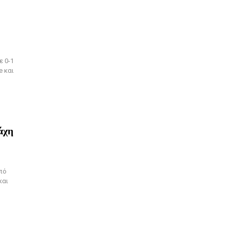
ε 0-1
e και
άχη
πό
και