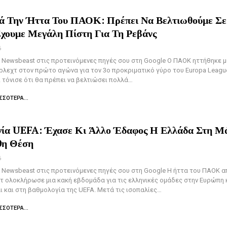
ά Την Ήττα Του ΠΑΟΚ: Πρέπει Να Βελτιωθούμε Σε
χουμε Μεγάλη Πίστη Για Τη Ρεβάνς
6
Newsbeast στις προτεινόμενες πηγές σου στη Google Ο ΠΑΟΚ ηττήθηκε μ
ρλεχτ στον πρώτο αγώνα για τον 3ο προκριματικό γύρο του Europa Leagu
ι τόνισε ότι θα πρέπει να βελτιώσει πολλά…
ΣΣΌΤΕΡΑ...
ία UEFA: Έχασε Κι Άλλο Έδαφος Η Ελλάδα Στη Μ
0η Θέση
6
Newsbeast στις προτεινόμενες πηγές σου στη Google Η ήττα του ΠΑΟΚ α
τ ολοκλήρωσε μια κακή εβδομάδα για τις ελληνικές ομάδες στην Ευρώπη 
ι και στη βαθμολογία της UEFA. Μετά τις ισοπαλίες…
ΣΣΌΤΕΡΑ...