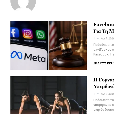
Faceboo
Για Τη M
1
Αυγ 7, 202
Πρόσθεσε το 
αγγίζουν συν
Facebook, In
ΔΙΑΒΆΣΤΕ ΠΕΡΙ
Η Γυμνασ
Υπερδυν
1
Αυγ 7, 202
Πρόσθεσε το 
υπερήρωας επ
σκηνές δράση