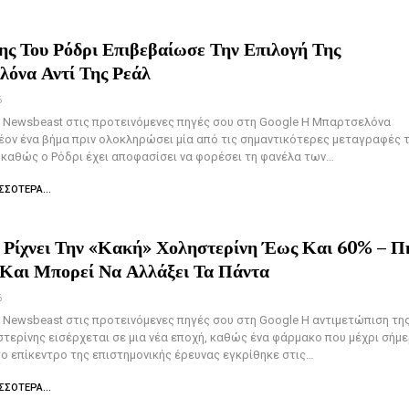
ης Του Ρόδρι Επιβεβαίωσε Την Επιλογή Της
όνα Αντί Της Ρεάλ
6
 Newsbeast στις προτεινόμενες πηγές σου στη Google Η Μπαρτσελόνα
έον ένα βήμα πριν ολοκληρώσει μία από τις σημαντικότερες μεταγραφές 
 καθώς ο Ρόδρι έχει αποφασίσει να φορέσει τη φανέλα των…
ΣΣΌΤΕΡΑ...
 Ρίχνει Την «κακή» Χοληστερίνη Έως Και 60% – Π
Και Μπορεί Να Αλλάξει Τα Πάντα
6
Newsbeast στις προτεινόμενες πηγές σου στη Google Η αντιμετώπιση τη
τερίνης εισέρχεται σε μια νέα εποχή, καθώς ένα φάρμακο που μέχρι σήμ
ο επίκεντρο της επιστημονικής έρευνας εγκρίθηκε στις…
ΣΣΌΤΕΡΑ...