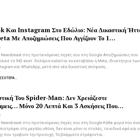
k Και Instagram Στο Εδώλιο: Νέα Δικαστική Ήττ
eta Με Αποζημιώσεις Που Αγγίζουν Το 1…
6
Newsbeast στις προτεινόμενες πηγές σου στη Google Αποζημιώσεις που
ολικά τα 942 εκατ. δολάρια καλείται να καταβάλει η Meta, ιδιοκτήτρια των
stagram και WhatsApp, μετά από νέα δικαστική απόφαση…
ΣΣΌΤΕΡΑ...
τική Του Spider-Man: Δεν Χρειάζεστε
άμεις… Μόνο 20 Λεπτά Και 3 Ασκήσεις Που…
6
Newsbeast στις προτεινόμενες πηγές σου στη Google Κάθε φορά που ένα
ιστρέφει στη μεγάλη οθόνη, δεν είναι μόνο οι στολές, τα ειδικά εφέ και ο
ς που τραβούν την προσοχή. Τα βλέμματα στρέφονται…