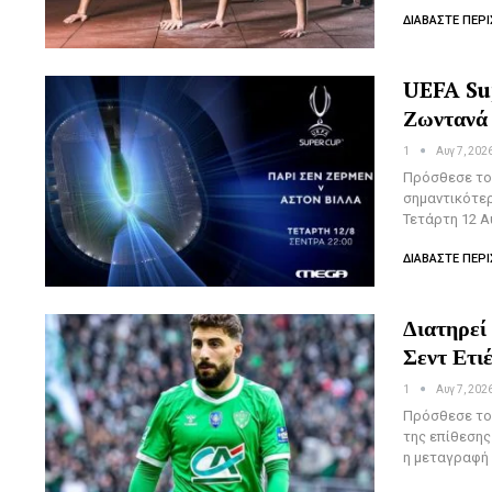
ΔΙΑΒΆΣΤΕ ΠΕΡΙ
UEFA Sup
Ζωντανά
1
Αυγ 7, 202
Πρόσθεσε το 
σημαντικότε
Τετάρτη 12 Α
ΔΙΑΒΆΣΤΕ ΠΕΡΙ
Διατηρεί
Σεντ Ετι
1
Αυγ 7, 202
Πρόσθεσε το 
της επίθεσης
η μεταγραφή 