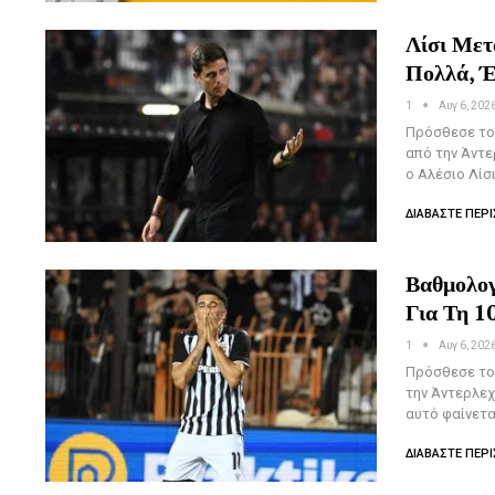
Λίσι Μετ
Πολλά, Έ
1
Αυγ 6, 202
Πρόσθεσε το 
από την Άντε
ο Αλέσιο Λίσ
ΔΙΑΒΆΣΤΕ ΠΕΡΙ
Βαθμολογ
Για Τη 1
1
Αυγ 6, 202
Πρόσθεσε το 
την Άντερλεχ
αυτό φαίνετα
ΔΙΑΒΆΣΤΕ ΠΕΡΙ