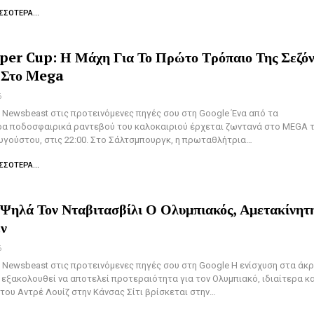
ΣΣΌΤΕΡΑ...
er Cup: Η Μάχη Για Το Πρώτο Τρόπαιο Της Σεζό
 Στο Mega
6
Newsbeast στις προτεινόμενες πηγές σου στη Google Ένα από τα
ρα ποδοσφαιρικά ραντεβού του καλοκαιριού έρχεται ζωντανά στο MEGA 
υγούστου, στις 22:00. Στο Σάλτσμπουργκ, η πρωταθλήτρια…
ΣΣΌΤΕΡΑ...
 Ψηλά Τον Νταβιτασβίλι Ο Ολυμπιακός, Αμετακίνητ
έν
6
Newsbeast στις προτεινόμενες πηγές σου στη Google Η ενίσχυση στα άκ
 εξακολουθεί να αποτελεί προτεραιότητα για τον Ολυμπιακό, ιδιαίτερα 
του Αντρέ Λουίζ στην Κάνσας Σίτι βρίσκεται στην…