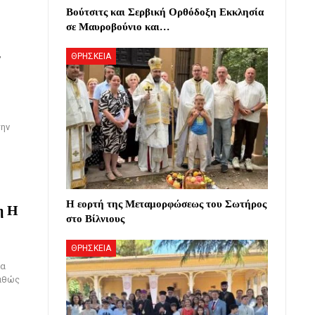
Βούτσιτς και Σερβική Ορθόδοξη Εκκλησία
σε Μαυροβούνιο και…
ν
ΘΡΗΣΚΕΙΑ
την
Η εορτή της Μεταμορφώσεως του Σωτήρος
η Η
στο Βίλνιους
ΘΡΗΣΚΕΙΑ
ρα
καθώς