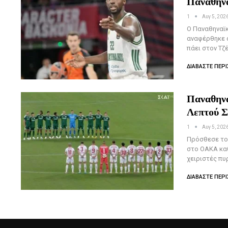
Παναθην
1
Αυγ 5, 202
Ο Παναθηναϊκ
αναφέρθηκε α
πάει στον Τζ
ΔΙΑΒΆΣΤΕ ΠΕΡΙ
Παναθηνα
Λεπτού Σ
1
Αυγ 5, 202
Πρόσθεσε το 
στο ΟΑΚΑ καθ
χειριστές πυ
ΔΙΑΒΆΣΤΕ ΠΕΡΙ