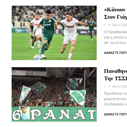
«Κάνουν 
Στον Γιά
1
Αυγ 6, 202
O Παναθηναϊκ
και η οποία 
απ’ αυτά που 
ΔΙΑΒΆΣΤΕ ΠΕΡΙ
Παναθηνα
Την ΤΣΣ
1
Αυγ 6, 202
Πρόσθεσε το 
μπροστά του 
Conference L
ΔΙΑΒΆΣΤΕ ΠΕΡΙ