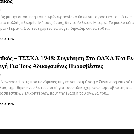
αϊκός
6
ός με την απόκτηση του Σιλβέν Φρανσίσκο έκλεισε το ρόστερ του, όπως
πό πολλές πλευρές. Μήπως, όμως, δεν το έκλεισε; Μπορεί. Το μυαλό κάπ
έριαν Γκραντ. Στο ενδεχόμενο να φύγει, δηλαδή, και να έρθει…
ΣΣΌΤΕΡΑ...
ϊκός – ΤΣΣΚΑ 1948: Συγκίνηση Στο ΟΑΚΑ Και Εν
ιγή Για Τους Αδικοχαμένες Πυροσβέστες
6
Newsbeast στις προτεινόμενες πηγές σου στη Google Συγκίνηση επικράτ
ώς τηρήθηκε ενός λεπτού σιγή για τους αδικοχαμένες πυροσβέστες και
ροσβεστικών ελικοπτέρων, πριν την έναρξη του αγώνα του…
ΣΣΌΤΕΡΑ...