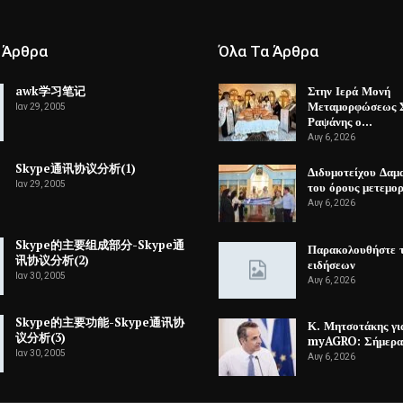
 Άρθρα
Όλα Τα Άρθρα
awk学习笔记
Στην Ιερά Μονή
Μεταμορφώσεως 
Ιαν 29, 2005
Ραψάνης ο…
Αυγ 6, 2026
Skype通讯协议分析(1)
Διδυμοτείχου Δαμ
Ιαν 29, 2005
του όρους μετεμ
Αυγ 6, 2026
Skype的主要组成部分-Skype通
Παρακολουθήστε τ
讯协议分析(2)
ειδήσεων
Ιαν 30, 2005
Αυγ 6, 2026
Skype的主要功能-Skype通讯协
Κ. Μητσοτάκης γι
议分析(3)
myAGRO: Σήμερα 
Ιαν 30, 2005
Αυγ 6, 2026