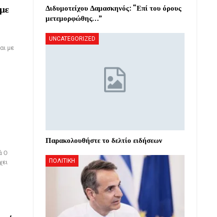
με
Διδυμοτείχου Δαμασκηνός: “Επί του όρους
μετεμορφώθης…”
UNCATEGORIZED
αι με
Παρακολουθήστε το δελτίο ειδήσεων
ά Ο
ΠΟΛΙΤΙΚΗ
χει