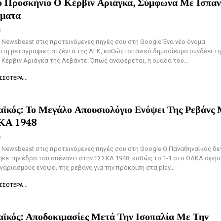
 Προσκήνιο Ο Κέρβιν Αριάγκα, Σύμφωνα Με Ισπαν
ύματα
6
Newsbeast στις προτεινόμενες πηγές σου στη Google Ένα νέο όνομα
τη μεταγραφική ατζέντα της ΑΕΚ, καθώς ισπανικό δημοσίευμα συνδέει τη
 Κέρβιν Αριάγκα της Λεβάντε. Όπως αναφέρεται, η ομάδα του…
ΣΣΌΤΕΡΑ...
ϊκός: Το Μεγάλο Απουσιολόγιο Ενόψει Της Ρεβάνς
ΚΑ 1948
6
Newsbeast στις προτεινόμενες πηγές σου στη Google Ο Παναθηναϊκός δε
κε την έδρα του απέναντι στην ΤΣΣΚΑ 1948, καθώς το 1-1 στο ΟΑΚΑ άφησ
γαριασμούς ενόψει της ρεβάνς για την πρόκριση στα play…
ΣΣΌΤΕΡΑ...
ϊκός: Αποδοκιμασίες Μετά Την Ισοπαλία Με Την