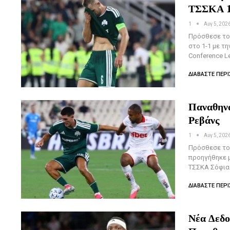
ΤΣΣΚΑ 
1
Αυγ 5, 202
Πρόσθεσε το 
στο 1-1 με τ
Conference L
ΔΙΑΒΆΣΤΕ ΠΕΡΙ
Παναθηνα
Ρεβάνς
1
Αυγ 5, 202
Πρόσθεσε το 
προηγήθηκε μ
ΤΣΣΚΑ Σόφιας
ΔΙΑΒΆΣΤΕ ΠΕΡΙ
Νέα Δεδο