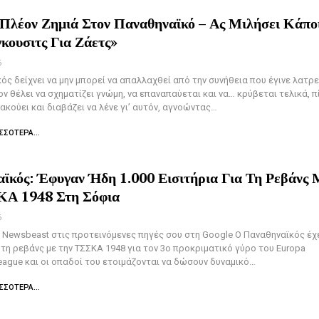
Πλέον Ζημιά Στον Παναθηναϊκό – Ας Μιλήσει Κάπο
γκουσιτς Για Ζάετς»
6
ός δείχνει να μην μπορεί να απαλλαχθεί από την συνήθεια που έγινε λατρε
τον θέλει να σχηματίζει γνώμη, να επαναπαύεται και να… κρύβεται τελικά, 
ακούει και διαβάζει να λένε γι’ αυτόν, αγνοώντας…
ΣΣΌΤΕΡΑ...
ϊκός: Έφυγαν Ήδη 1.000 Εισιτήρια Για Τη Ρεβάνς 
ΚΑ 1948 Στη Σόφια
6
Newsbeast στις προτεινόμενες πηγές σου στη Google Ο Παναθηναϊκός έχ
τη ρεβάνς με την ΤΣΣΚΑ 1948 για τον 3ο προκριματικό γύρο του Europa
eague και οι οπαδοί του ετοιμάζονται να δώσουν δυναμικό…
ΣΣΌΤΕΡΑ...