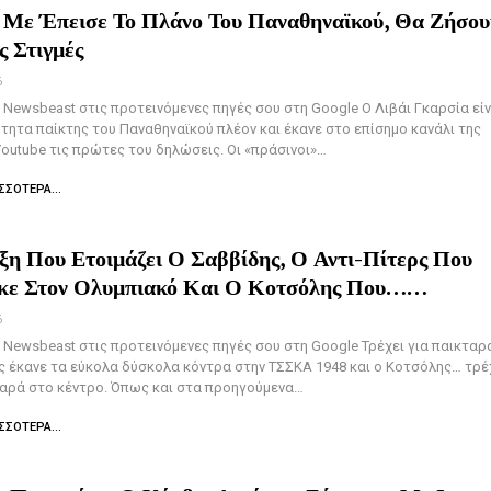
 Με Έπεισε Το Πλάνο Του Παναθηναϊκού, Θα Ζήσου
ς Στιγμές
6
Newsbeast στις προτεινόμενες πηγές σου στη Google Ο Λιβάι Γκαρσία είν
τητα παίκτης του Παναθηναϊκού πλέον και έκανε στο επίσημο κανάλι της
outube τις πρώτες του δηλώσεις. Οι «πράσινοι»…
ΣΣΌΤΕΡΑ...
η Που Ετοιμάζει Ο Σαββίδης, Ο Αντι-Πίτερς Που
κε Στον Ολυμπιακό Και Ο Κοτσόλης Που……
6
Newsbeast στις προτεινόμενες πηγές σου στη Google Τρέχει για παικταρ
 έκανε τα εύκολα δύσκολα κόντρα στην ΤΣΣΚΑ 1948 και ο Κοτσόλης… τρέ
ταρά στο κέντρο. Όπως και στα προηγούμενα…
ΣΣΌΤΕΡΑ...