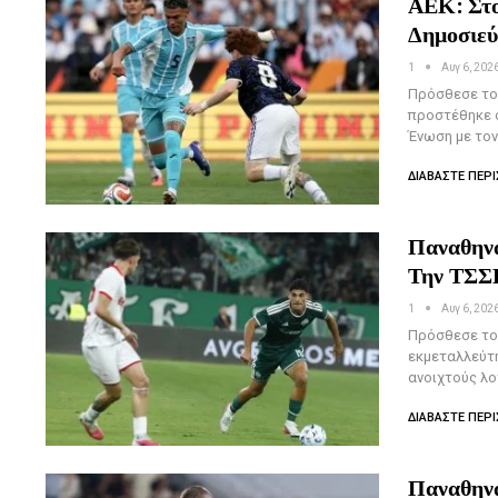
ΑΕΚ: Στο
Δημοσιε
1
Αυγ 6, 202
Πρόσθεσε το 
προστέθηκε σ
Ένωση με τον
ΔΙΑΒΆΣΤΕ ΠΕΡΙ
Παναθηνα
Την ΤΣΣ
1
Αυγ 6, 202
Πρόσθεσε το 
εκμεταλλεύτη
ανοιχτούς λο
ΔΙΑΒΆΣΤΕ ΠΕΡΙ
Παναθηνα