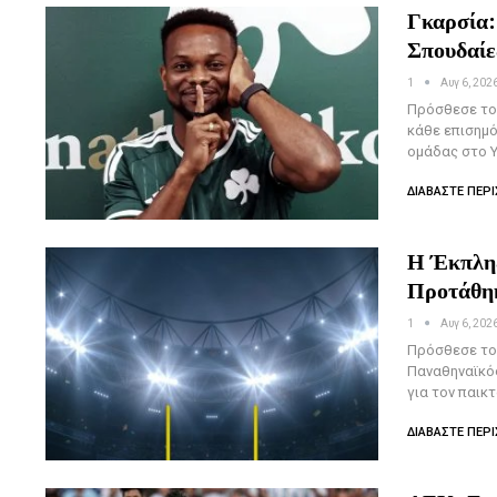
Γκαρσία:
Σπουδαίε
1
Αυγ 6, 202
Πρόσθεσε το 
κάθε επισημό
ομάδας στο Y
ΔΙΑΒΆΣΤΕ ΠΕΡΙ
Η Έκπληξ
Προτάθη
1
Αυγ 6, 202
Πρόσθεσε το 
Παναθηναϊκός
για τον παικ
ΔΙΑΒΆΣΤΕ ΠΕΡΙ