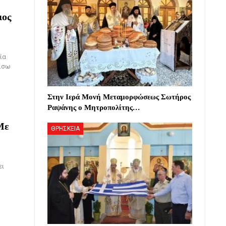
ιος
ία
πίσω
Στην Ιερά Μονή Μεταμορφώσεως Σωτήρος
Ραψάνης ο Μητροπολίτης…
Με
ΘΡΗΣΚΕΙΑ
ει