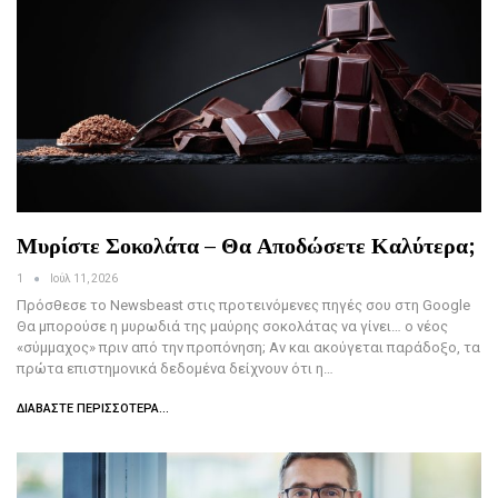
Μυρίστε Σοκολάτα – Θα Αποδώσετε Καλύτερα;
1
Ιούλ 11, 2026
Πρόσθεσε το Newsbeast στις προτεινόμενες πηγές σου στη Google
Θα μπορούσε η μυρωδιά της μαύρης σοκολάτας να γίνει… ο νέος
«σύμμαχος» πριν από την προπόνηση; Αν και ακούγεται παράδοξο, τα
πρώτα επιστημονικά δεδομένα δείχνουν ότι η…
ΔΙΑΒΆΣΤΕ ΠΕΡΙΣΣΌΤΕΡΑ...