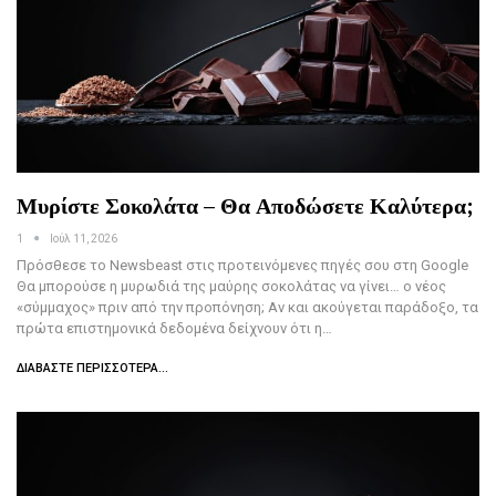
Μυρίστε Σοκολάτα – Θα Αποδώσετε Καλύτερα;
1
Ιούλ 11, 2026
Πρόσθεσε το Newsbeast στις προτεινόμενες πηγές σου στη Google
Θα μπορούσε η μυρωδιά της μαύρης σοκολάτας να γίνει… ο νέος
«σύμμαχος» πριν από την προπόνηση; Αν και ακούγεται παράδοξο, τα
πρώτα επιστημονικά δεδομένα δείχνουν ότι η…
ΔΙΑΒΆΣΤΕ ΠΕΡΙΣΣΌΤΕΡΑ...