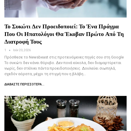
Το Συκώτι Δεν Προειδοποιεί: Το Ένα Πράγμα
Που Οι Ηπατολόγοι Θα Έκοβαν Πρώτο Από Τη
Διατροφή Τους
1
Ιούν 20, 2026
Πρόσθεσε το Newsbeast στις προτεινόμενες πηγές σου στη Google
Το συκώτι δεν κάνει θόρυβο. Δεν πονά εύκολα, δεν διαμαρτύρεται
νωρίς, δεν στέλνει πάντα προειδοποιήσεις. Δουλεύει σιωπηλά,
σχεδόν αόρατα, μέχρι τη στιγμή που η βλάβη…
ΔΙΑΒΆΣΤΕ ΠΕΡΙΣΣΌΤΕΡΑ...