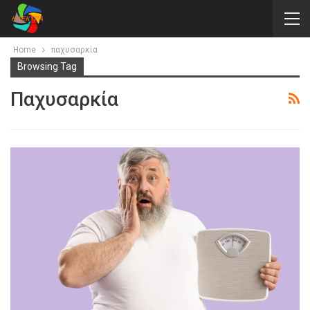
Home
παχυσαρκία
Browsing Tag
Παχυσαρκία