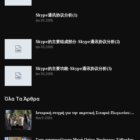
Skype通讯协议分析(1)
Ιαν 29, 2005
Skype的主要组成部分-Skype通讯协议分析(2)
Ιαν 30, 2005
Skype的主要功能-Skype通讯协议分析(3)
Ιαν 30, 2005
Όλα Τα Άρθρα
Ιστορική στιγμή για την ακριτική Σιταριά Πωγωνίου:…
Αυγ 9, 2026
Στην πανηγυρίζουσα Μονή Οσίου Νικάνορος Ζάβορδας