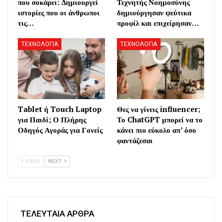
που σοκάρει: Δημιουργεί
Τεχνητής Νοημοσύνης
ιστορίες που οι άνθρωποι
δημιούργησαν ψεύτικα
τις…
προφίλ και επιχείρησαν…
ΤΕΧΝΟΛΟΓΙΑ
ΤΕΧΝΟΛΟΓΙΑ
Tablet ή Touch Laptop
Θες να γίνεις influencer;
για Παιδί; Ο Πλήρης
Το ChatGPT μπορεί να το
Οδηγός Αγοράς για Γονείς
κάνει πιο εύκολο απ’ όσο
φαντάζεσαι
PREV
NEXT
ΤΕΛΕΥΤΑΙΑ ΑΡΘΡΑ