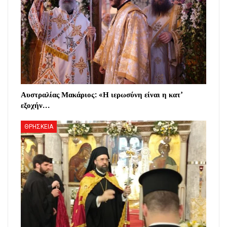
Αυστραλίας Μακάριος: «Η ιερωσύνη είναι η κατ’
εξοχήν…
ΘΡΗΣΚΕΙΑ