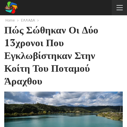
Home
ΕΛΛΑΔΑ
Πώς Σώθηκαν Οι Δύο
13χρονοι Που
Εγκλωβίστηκαν Στην
Κοίτη Του Ποταμού
Άραχθου