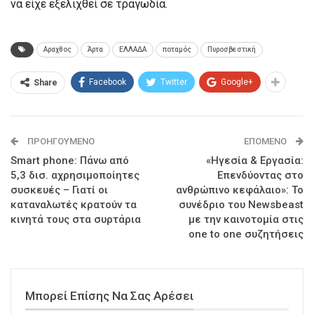
να είχε εξελιχθεί σε τραγωδία.
Αραχθος
Άρτα
ΕΛΛΑΔΑ
ποταμός
Πυροσβεστική
Facebook
Twitter
Google+
Share
ΠΡΟΗΓΟΎΜΕΝΟ
ΕΠΌΜΕΝΟ
Smart phone: Πάνω από
«Ηγεσία & Εργασία:
5,3 δισ. αχρησιμοποίητες
Επενδύοντας στο
συσκευές – Γιατί οι
ανθρώπινο κεφάλαιο»: Το
καταναλωτές κρατούν τα
συνέδριο του Newsbeast
κινητά τους στα συρτάρια
με την καινοτομία στις
one to one συζητήσεις
Μπορεί Επίσης Να Σας Αρέσει