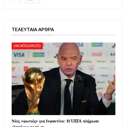
ΤΕΛΕΥΤΑΙΑ ΑΡΘΡΑ
UNCATEGORIZED
Νέες «φωτιές» για Ινφαντίνο: Η UEFA πλήρωσε
εξαψήφιο ποσό σε…