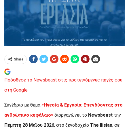
Share
Πρόσθεσε το Newsbeast στις προτεινόμενες πηγές σου
στη Google
Συνέδριο με θέμα
«Ηγεσία & Εργασία: Επενδύοντας στο
ανθρώπινο κεφάλαιο»
διοργανώνει το
Newsbeast
την
Πέμπτη 28 Μαΐου 2026
, στο ξενοδοχείο
The Ilisian
, σε