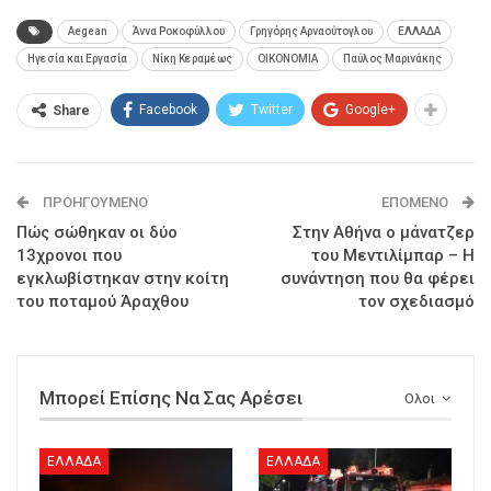
Aegean
Άννα Ροκοφύλλου
Γρηγόρης Αρναούτογλου
ΕΛΛΑΔΑ
Ηγεσία και Εργασία
Νίκη Κεραμέως
ΟΙΚΟΝΟΜΙΑ
Παύλος Μαρινάκης
Facebook
Twitter
Google+
Share
ΠΡΟΗΓΟΎΜΕΝΟ
ΕΠΌΜΕΝΟ
Πώς σώθηκαν οι δύο
Στην Αθήνα ο μάνατζερ
13χρονοι που
του Μεντιλίμπαρ – Η
εγκλωβίστηκαν στην κοίτη
συνάντηση που θα φέρει
του ποταμού Άραχθου
τον σχεδιασμό
Μπορεί Επίσης Να Σας Αρέσει
Ολοι
ΕΛΛΑΔΑ
ΕΛΛΑΔΑ