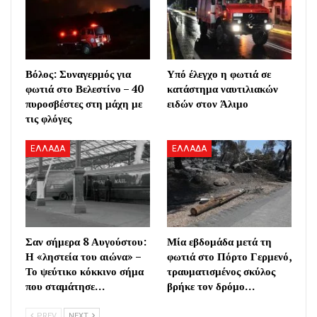
Βόλος: Συναγερμός για
Υπό έλεγχο η φωτιά σε
φωτιά στο Βελεστίνο – 40
κατάστημα ναυτιλιακών
πυροσβέστες στη μάχη με
ειδών στον Άλιμο
τις φλόγες
ΕΛΛΑΔΑ
ΕΛΛΑΔΑ
Σαν σήμερα 8 Αυγούστου:
Μία εβδομάδα μετά τη
Η «ληστεία του αιώνα» –
φωτιά στο Πόρτο Γερμενό,
Το ψεύτικο κόκκινο σήμα
τραυματισμένος σκύλος
που σταμάτησε…
βρήκε τον δρόμο…
PREV
NEXT