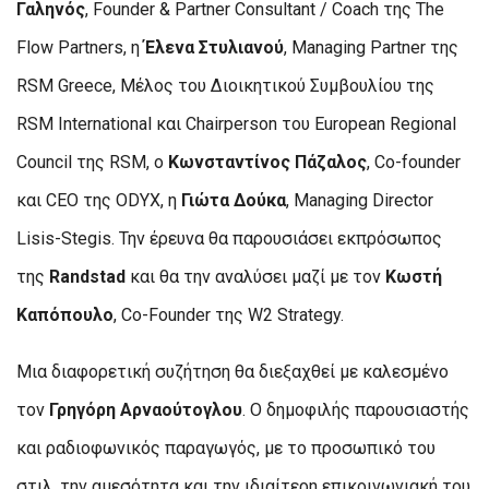
Γαληνός
, Founder & Partner Consultant / Coach της The
Flow Partners, η
Έλενα Στυλιανού
, Managing Partner της
RSM Greece, Μέλος του Διοικητικού Συμβουλίου της
RSM International και Chairperson του European Regional
Council της RSM, ο
Κωνσταντίνος Πάζαλος
, Co-founder
και CEO της ODYX, η
Γιώτα Δούκα
, Managing Director
Lisis-Stegis. Την έρευνα θα παρουσιάσει εκπρόσωπος
της
Randstad
και θα την αναλύσει μαζί με τον
Κωστή
Καπόπουλο
, Co-Founder της W2 Strategy.
Μια διαφορετική συζήτηση θα διεξαχθεί με καλεσμένο
τον
Γρηγόρη Αρναούτογλου
. Ο δημοφιλής παρουσιαστής
και ραδιοφωνικός παραγωγός, με το προσωπικό του
στιλ, την αμεσότητα και την ιδιαίτερη επικοινωνιακή του