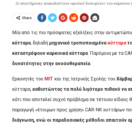
Οι επιστήμονες ανακαλύπτουν «φυσικό δολοφόνο» του καρκίνου π
Share
Μία από τις πιο πρόσφατες εξελίξεις στην αντιμετώπ
κύτταρα
, δηλαδή
μηχανικά τροποποιημένα
κύτταρα
το
καταστρέφουν καρκινικά κύτταρα
. Παρόμοια με τα C
δυνατότητες στην ανοσοθεραπεία
.
Ερευνητές του
MIT
και της Ιατρικής Σχολής του
Χάρβα
κύτταρα,
καθιστώντας τα πολύ λιγότερο πιθανό να 
κάτι που αποτελεί συχνό πρόβλημα σε τέτοιου είδους θε
παραγωγή «έτοιμων προς χρήση» CAR-NK κυττάρων πο
διάγνωση, ενώ οι παραδοσιακές μέθοδοι απαιτούν 