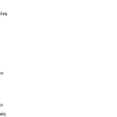
εΐνη
ια
αι
είς