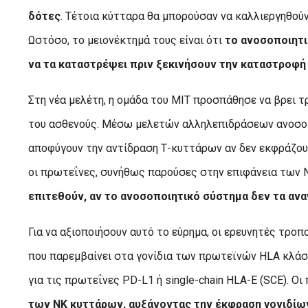
δότες
. Τέτοια κύτταρα θα μπορούσαν να καλλιεργηθούν
Ωστόσο, το μειονέκτημά τους είναι ότι
το ανοσοποιητι
να τα καταστρέψει πριν ξεκινήσουν την καταστροφ
Στη νέα μελέτη, η ομάδα του MIT προσπάθησε να βρει 
του ασθενούς. Μέσω μελετών αλληλεπιδράσεων ανοσοκ
αποφύγουν την αντίδραση Τ-κυττάρων αν δεν εκφράζου
οι πρωτεΐνες, συνήθως παρούσες στην επιφάνεια των
επιτεθούν, αν το ανοσοποιητικό σύστημα δεν τα ανα
Για να αξιοποιήσουν αυτό το εύρημα, οι ερευνητές τρο
που παρεμβαίνει στα γονίδια των πρωτεϊνών HLA κλάσης
για τις πρωτεΐνες PD-L1 ή single-chain HLA-E (SCE). Ο
των NK κυττάρων, αυξάνοντας την έκφραση γονιδίω