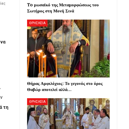
ίες
To μωσαϊκό της Μεταμορφώσεως του
Σωτήρος στη Μονή Σινά
ΘΡΗΣΚΕΙΑ
 να
Θήρας Αμφιλόχιος: Το γεγονός στο όρος
,
Θαβώρ αποτελεί αλλά…
ην
ΘΡΗΣΚΕΙΑ
ά τη