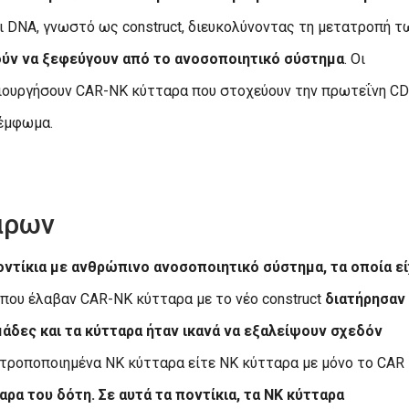
τι DNA, γνωστό ως construct, διευκολύνοντας τη μετατροπή τ
ύν να ξεφεύγουν από το ανοσοποιητικό σύστημα
. Οι
ημιουργήσουν CAR-NK κύτταρα που στοχεύουν την πρωτεΐνη CD
λέμφωμα.
άρων
οντίκια με ανθρώπινο ανοσοποιητικό σύστημα, τα οποία ε
α που έλαβαν CAR-NK κύτταρα με το νέο construct
διατήρησαν
άδες και τα κύτταρα ήταν ικανά να εξαλείψουν σχεδόν
η τροποποιημένα NK κύτταρα είτε NK κύτταρα με μόνο το CAR
ρα του δότη. Σε αυτά τα ποντίκια, τα NK κύτταρα