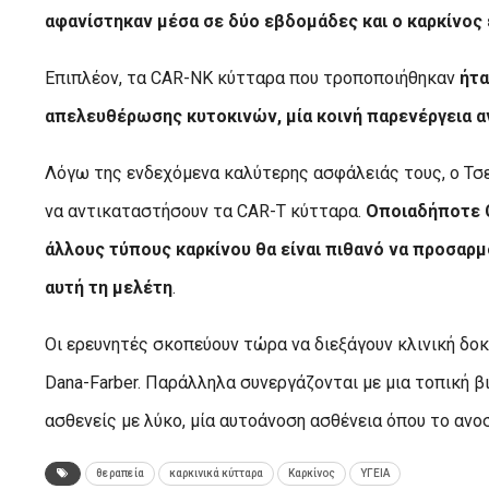
αφανίστηκαν μέσα σε δύο εβδομάδες και ο καρκίνο
Επιπλέον, τα CAR-NK κύτταρα που τροποποιήθηκαν
ήτα
απελευθέρωσης κυτοκινών, μία κοινή παρενέργεια αν
Λόγω της ενδεχόμενα καλύτερης ασφάλειάς τους, ο Τσ
να αντικαταστήσουν τα CAR-T κύτταρα.
Οποιαδήποτε C
άλλους τύπους καρκίνου θα είναι πιθανό να προσαρ
αυτή τη μελέτη
.
Οι ερευνητές σκοπεύουν τώρα να διεξάγουν κλινική δο
Dana-Farber. Παράλληλα συνεργάζονται με μια τοπική β
ασθενείς με λύκο, μία αυτοάνοση ασθένεια όπου το ανοσ
θεραπεία
καρκινικά κύτταρα
Καρκίνος
ΥΓΕΙΑ