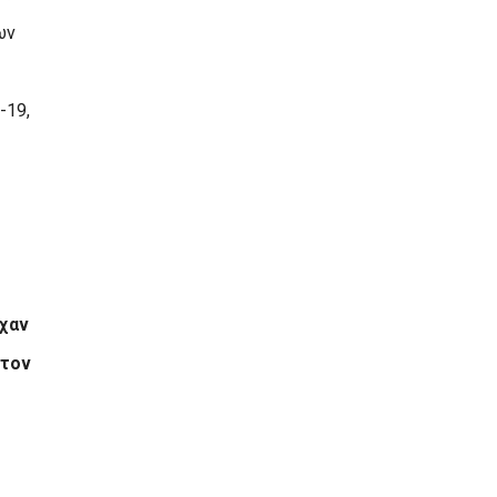
ων
-19,
ίχαν
 τον