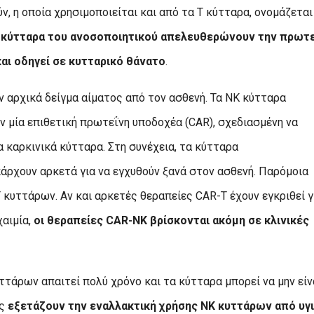
 η οποία χρησιμοποιείται και από τα Τ κύτταρα, ονομάζεται
 κύτταρα του ανοσοποιητικού απελευθερώνουν την πρωτ
και οδηγεί σε κυτταρικό θάνατο
.
υν αρχικά δείγμα αίματος από τον ασθενή. Τα NK κύτταρα
 μία επιθετική πρωτεΐνη υποδοχέα (CAR), σχεδιασμένη να
 καρκινικά κύτταρα. Στη συνέχεια, τα κύτταρα
άρχουν αρκετά για να εγχυθούν ξανά στον ασθενή. Παρόμοια
T κυττάρων. Αν και αρκετές θεραπείες CAR-T έχουν εγκριθεί γ
αιμία,
οι θεραπείες CAR-NK βρίσκονται ακόμη σε κλινικές
τάρων απαιτεί πολύ χρόνο και τα κύτταρα μπορεί να μην είν
ς
εξετάζουν την εναλλακτική χρήσης NK κυττάρων από υγι