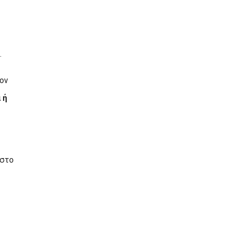
.
ον
 ή
 στο