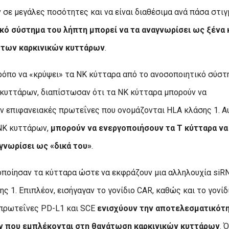
 σε μεγάλες ποσότητες και να είναι διαθέσιμα ανά πάσα στιγ
κό σύστημα του λήπτη μπορεί να τα αναγνωρίσει ως ξένα 
ή των καρκινικών κυττάρων
.
τρόπο να «κρύψει» τα NK κύτταρα από το ανοσοποιητικό σύστ
υττάρων, διαπίστωσαν ότι τα NK κύτταρα μπορούν να
ν επιφανειακές πρωτεΐνες που ονομάζονται HLA κλάσης 1. Α
 NK κυττάρων,
μπορούν να ενεργοποιήσουν τα Τ κύτταρα να
γνωρίσει ως «δικά του»
.
ποποίησαν τα κύτταρα ώστε να εκφράζουν μια αλληλουχία siR
 1. Επιπλέον, εισήγαγαν το γονίδιο CAR, καθώς και το γονίδ
ι πρωτεΐνες PD-L1 και SCE
ενισχύουν την αποτελεσματικότ
ν που εμπλέκονται στη θανάτωση καρκινικών κυττάρων
. 