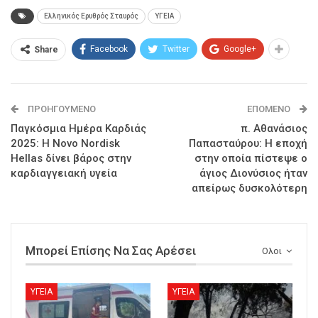
Ελληνικός Ερυθρός Σταυρός
ΥΓΕΙΑ
Facebook
Twitter
Google+
Share
ΠΡΟΗΓΟΎΜΕΝΟ
ΕΠΌΜΕΝΟ
Παγκόσμια Ημέρα Καρδιάς
π. Αθανάσιος
2025: Η Novo Nordisk
Παπασταύρου: Η εποχή
Hellas δίνει βάρος στην
στην οποία πίστεψε ο
καρδιαγγειακή υγεία
άγιος Διονύσιος ήταν
απείρως δυσκολότερη
Μπορεί Επίσης Να Σας Αρέσει
Ολοι
ΥΓΕΙΑ
ΥΓΕΙΑ