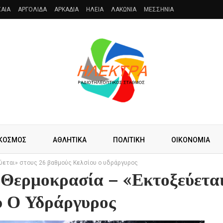
AIA
ΑΡΓΟΛΙΔΑ
ΑΡΚΑΔΙΑ
ΗΛΕΙΑ
ΛΑΚΩΝΙΑ
ΜΕΣΣΗΝΙΑ
ΚΟΣΜΟΣ
ΑΘΛΗΤΙΚΑ
ΠΟΛΙΤΙΚΗ
ΟΙΚΟΝΟΜΙΑ
εύεται» στους 26 βαθμούς Κελσίου ο υδράργυρος
 Θερμοκρασία – «Εκτοξεύετα
υ Ο Υδράργυρος