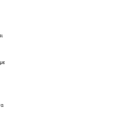
αι
 με
τα