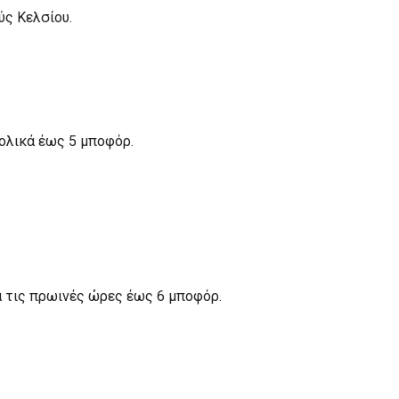
ύς Κελσίου.
τολικά έως 5 μποφόρ.
ια τις πρωινές ώρες έως 6 μποφόρ.