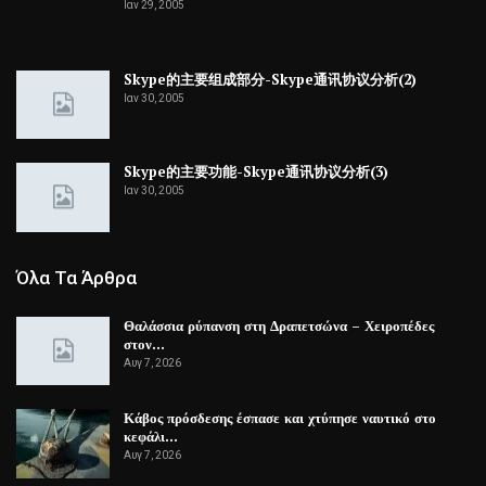
Ιαν 29, 2005
Skype的主要组成部分-Skype通讯协议分析(2)
Ιαν 30, 2005
Skype的主要功能-Skype通讯协议分析(3)
Ιαν 30, 2005
Όλα Τα Άρθρα
Θαλάσσια ρύπανση στη Δραπετσώνα – Χειροπέδες
στον…
Αυγ 7, 2026
Κάβος πρόσδεσης έσπασε και χτύπησε ναυτικό στο
κεφάλι…
Αυγ 7, 2026