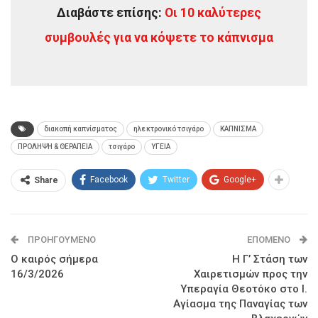
Διαβάστε επίσης:
Οι 10 καλύτερες
συμβουλές για να κόψετε το κάπνισμα
διακοπή καπνίσματος
ηλεκτρονικό τσιγάρο
ΚΑΠΝΙΣΜΑ
ΠΡΟΛΗΨΗ & ΘΕΡΑΠΕΙΑ
τσιγάρο
ΥΓΕΙΑ
Facebook
Twitter
Google+
Share
ΠΡΟΗΓΟΎΜΕΝΟ
ΕΠΌΜΕΝΟ
Ο καιρός σήμερα
Η Γ’ Στάση των
16/3/2026
Χαιρετισμών προς την
Υπεραγία Θεοτόκο στο Ι.
Αγίασμα της Παναγίας των