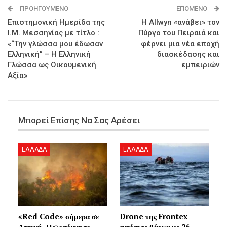
ΠΡΟΗΓΟΎΜΕΝΟ
ΕΠΌΜΕΝΟ
Επιστημονική Ημερίδα της
Η Allwyn «ανάβει» τον
Ι.Μ. Μεσσηνίας με τίτλο :
Πύργο του Πειραιά και
«“Την γλώσσα μου έδωσαν
φέρνει μια νέα εποχή
Ελληνική” – Η Ελληνική
διασκέδασης και
Γλώσσα ως Οικουμενική
εμπειριών
Αξία»
Μπορεί Επίσης Να Σας Αρέσει
ΕΛΛΑΔΑ
ΕΛΛΑΔΑ
«Red Code» σήμερα σε
Drone της Frontex
Αττική, Πελοπόννησο,
εντόπισε βάρκα με 26