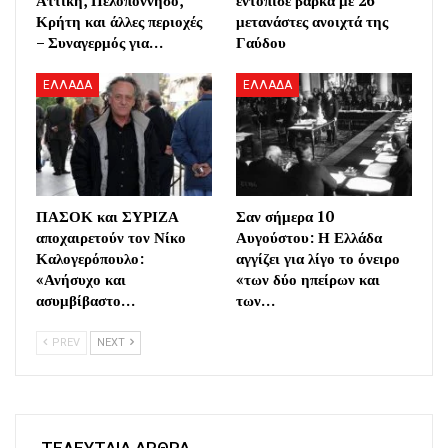
Κρήτη και άλλες περιοχές
μετανάστες ανοιχτά της
– Συναγερμός για…
Γαύδου
ΕΛΛΑΔΑ
ΕΛΛΑΔΑ
ΠΑΣΟΚ και ΣΥΡΙΖΑ
Σαν σήμερα 10
αποχαιρετούν τον Νίκο
Αυγούστου: Η Ελλάδα
Καλογερόπουλο:
αγγίζει για λίγο το όνειρο
«Ανήσυχο και
«των δύο ηπείρων και
ασυμβίβαστο…
των…
PREV
NEXT
ΤΕΛΕΥΤΑΙΑ ΑΡΘΡΑ