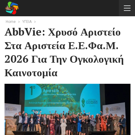
Home
ΥΓΕΙΑ
AbbVie: Χρυσό Αριστείο
Στα Αριστεία Ε.Ε.Φα.Μ.
2026 Για Την Ογκολογική
Καινοτομία