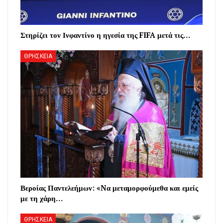
Στηρίζει τον Ινφαντίνο η ηγεσία της FIFA μετά τις…
ΘΡΗΣΚΕΙΑ
Βεροίας Παντελεήμων: «Nα μεταμορφούμεθα και εμείς
με τη χάρη…
ΘΡΗΣΚΕΙΑ