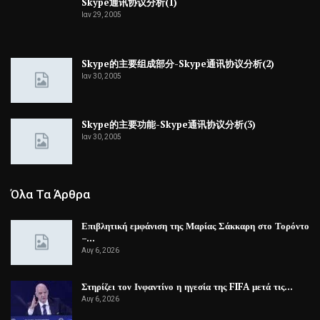
Skype通讯协议分析(1)
Ιαν 29, 2005
Skype的主要组成部分-Skype通讯协议分析(2)
Ιαν 30, 2005
Skype的主要功能-Skype通讯协议分析(3)
Ιαν 30, 2005
Όλα Τα Άρθρα
Επιβλητική εμφάνιση της Μαρίας Σάκκαρη στο Τορόντο
–…
Αυγ 6, 2026
Στηρίζει τον Ινφαντίνο η ηγεσία της FIFA μετά τις…
Αυγ 6, 2026