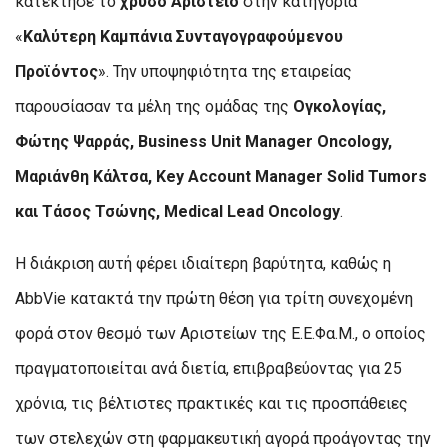
κατέκτησε το
χρυσό Αριστείο
στην κατηγορία
«
Καλύτερη Καμπάνια Συνταγογραφούμενου
Προϊόντος
». Την υποψηφιότητα της εταιρείας
παρουσίασαν τα μέλη της ομάδας της
Ογκολογίας,
Φώτης Ψαρράς, Business Unit Manager Oncology,
Μαριάνθη Κάλτσα, Key Account Manager Solid Tumors
και Τάσος Τσώνης, Medical Lead Oncology
.
Η διάκριση αυτή φέρει ιδιαίτερη βαρύτητα, καθώς η
AbbVie κατακτά την πρώτη θέση για τρίτη συνεχομένη
φορά στον θεσμό των Αριστείων της Ε.Ε.Φα.Μ., ο οποίος
πραγματοποιείται ανά διετία, επιβραβεύοντας για 25
χρόνια, τις βέλτιστες πρακτικές και τις προσπάθειες
των στελεχών στη φαρμακευτική αγορά προάγοντας την