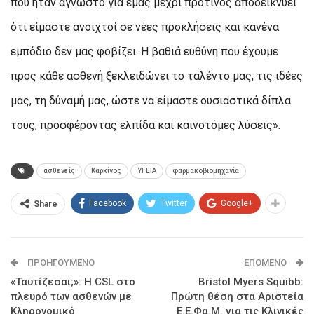
που ήταν άγνωστο για εμάς μέχρι πρότινος αποδεικνύει
ότι είμαστε ανοιχτοί σε νέες προκλήσεις και κανένα
εμπόδιο δεν μας φοβίζει. Η βαθιά ευθύνη που έχουμε
προς κάθε ασθενή ξεκλειδώνει το ταλέντο μας, τις ιδέες
μας, τη δύναμή μας, ώστε να είμαστε ουσιαστικά δίπλα
τους, προσφέροντας ελπίδα και καινοτόμες λύσεις».
ασθενείς
Καρκίνος
ΥΓΕΙΑ
φαρμακοβιομηχανία
Facebook
Twitter
Google+
Share
ΠΡΟΗΓΟΎΜΕΝΟ
ΕΠΌΜΕΝΟ
«Ταυτίζεσαι;»: Η CSL στο
Bristol Myers Squibb:
πλευρό των ασθενών με
Πρώτη θέση στα Αριστεία
Κληρονομικό
Ε.Ε.Φα.Μ. για τις Κλινικές