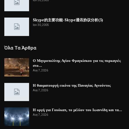
Ιαν 30, 2005
Skype的主要功能-Skype通讯协议分析(3)
Ιαν 30, 2005
Όλα Τα Άρθρα
Ο Μητροπολίτης Αγίου Φραγκίσκου για τις πυρκαγιές
στο…
Αυγ 7, 2026
Η θαυματουργή εικόνα της Παναγίας Αγνούντος
Αυγ 7, 2026
Η οργή για Γουόκαπ, το μέλλον του Ιωαννίδη και τα…
Αυγ 7, 2026