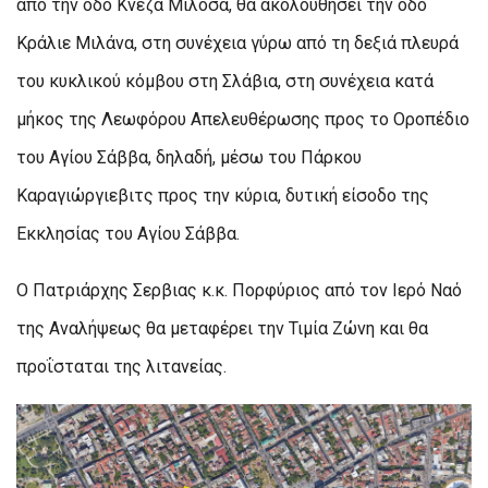
από την οδό Κνέζα Μίλοσα, θα ακολουθήσει την οδό
Κράλιε Μιλάνα, στη συνέχεια γύρω από τη δεξιά πλευρά
του κυκλικού κόμβου στη Σλάβια, στη συνέχεια κατά
μήκος της Λεωφόρου Απελευθέρωσης προς το Οροπέδιο
του Αγίου Σάββα, δηλαδή, μέσω του Πάρκου
Καραγιώργιεβιτς προς την κύρια, δυτική είσοδο της
Εκκλησίας του Αγίου Σάββα.
Ο Πατριάρχης Σερβιας κ.κ. Πορφύριος από τον Ιερό Ναό
της Αναλήψεως θα μεταφέρει την Τιμία Ζώνη και θα
προΐσταται της λιτανείας.