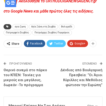
Ακολούθησε το ORTHODOXIANEWSAGENCY.gr
στο Google News και μάθε πρώτος όλες τις ειδήσεις.
αγια ζωνη
Αγία Ζώνη στη Σερβία
Βελιγράδι
Πατριαρχείο Σερβίας
Πατριάρχης Σερβίας Πορφύριος
Facebook
Twitter
Google+
Share
ΠΡΟΗΓΟΎΜΕΝΟ
ΕΠΌΜΕΝΟ
Θερινό σινεμά στο πάρκο
Δένδιας από Βουλγαρική
του ΚΠΙΣΝ: Ταινίες για
Πρεσβεία: “Οι Άγιοι
μικρούς και μεγάλους,
Κύριλλος και Μεθόδιος
δωρεάν -Το πρόγραμμα
φώτισαν την Ευρώπη”
Μπορεί Επίσης Να Σας Αρέσει
Ολοι