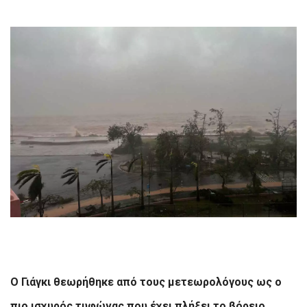
Ο Γιάγκι θεωρήθηκε από τους μετεωρολόγους ως ο
πιο ισχυρός τυφώνας που έχει πλήξει το βόρειο