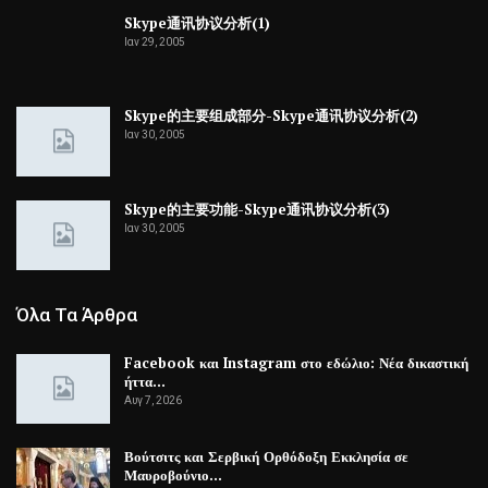
Skype通讯协议分析(1)
Ιαν 29, 2005
Skype的主要组成部分-Skype通讯协议分析(2)
Ιαν 30, 2005
Skype的主要功能-Skype通讯协议分析(3)
Ιαν 30, 2005
Όλα Τα Άρθρα
Facebook και Instagram στο εδώλιο: Νέα δικαστική
ήττα…
Αυγ 7, 2026
Βούτσιτς και Σερβική Ορθόδοξη Εκκλησία σε
Μαυροβούνιο…