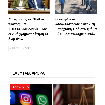
Μόνιμο έως το 2030 το
Ξεκίνησαν οι
πρόγραμμα
ασφαλτοστρώσεις στην 7η
«ΠΡΟΛΑΜΒΑΝΩ» – Με
Επαρχιακή Οδό στο τμήμα
εθνική χρηματοδότηση οι
Εύα – Αριστοδήμειο από…
δωρεάν…
PREV
NEXT
ΤΕΛΕΥΤΑΙΑ ΑΡΘΡΑ
ΤΕΧΝΟΛΟΓΙΑ