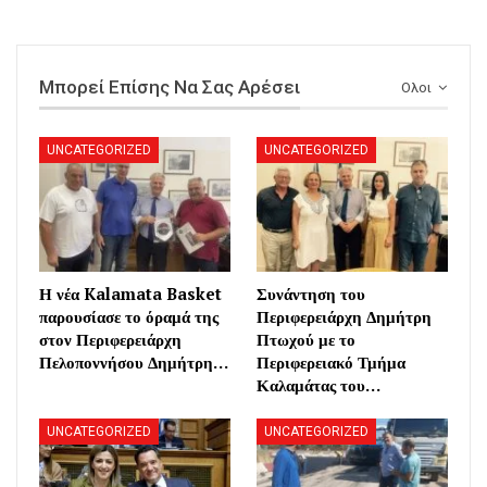
Μπορεί Επίσης Να Σας Αρέσει
Ολοι
UNCATEGORIZED
UNCATEGORIZED
Η νέα Kalamata Basket
Συνάντηση του
παρουσίασε το όραμά της
Περιφερειάρχη Δημήτρη
στον Περιφερειάρχη
Πτωχού με το
Πελοποννήσου Δημήτρη…
Περιφερειακό Τμήμα
Καλαμάτας του…
UNCATEGORIZED
UNCATEGORIZED