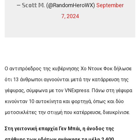
— 𝕊𝕔𝕠𝕥𝕥 𝕄. (@RandomHeroWX)
September
7, 2024
Ο αντιπρόεδρος της κυβέρνησης Χο Ντουκ Φοκ δήλωσε
ότι 13 άνθρωποι αγνοούνται μετά την κατάρρευση της
γέφυρας, σύμφωνα με τον VNExpress. Πάνω στη γέφυρα
κινούνταν 10 αυτοκίνητα και φορτηγά, όπως και δύο
μοτοσικλέτες την στιγμή που κατέρρευσε, διευκρίνισε.
Στη γειτονική επαρχία Γεν Μπάι, η άνοδος της
στάθμης των υδάτων ανάγκασε τα μέλη 2.400