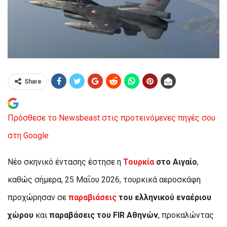
Share
Πρόσθεσε το Newsbeast στις προτεινόμενες πηγές σου
στη Google
Νέο σκηνικό έντασης έστησε η
Τουρκία
στο Αιγαίο
,
καθώς σήμερα, 25 Μαΐου 2026, τουρκικά αεροσκάφη
προχώρησαν σε
παραβιάσεις
του ελληνικού εναέριου
χώρου
και
παραβάσεις του FIR Αθηνών
, προκαλώντας