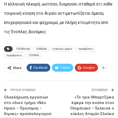
Η ελληνική πλευρά, ωστόσο, διαμηνύει σταθερά ότι κάθε
τουρκική κίνηση στο Αιγαίο αντιμετωπίζεται άμεσα,
επιχειρησιακά και ψύχραιμα, με πλήρη ετοιμότητα από
τις Ένοπλες Δυνάμεις.
FIR Αθηνών
ΕΛΛΑΔΑ
εναέριος χώρος
παραβάσεις
παραβιάσεις
ΤΟΥΡΚΙΑ
Facebook
Twitter
Google+
Share
ΠΡΟΗΓΟΎΜΕΝΟ
ΕΠΌΜΕΝΟ
Ολοκλήρωση εργασιών
«Το τρικ Μπαρτζώκα
στο οδικό τμήμα «Νέο
έφερε την κούπα στον
Ηραίο – Προσύμνη –
Ολυμπιακό – Έκλεισε ο
Λίμνες» προϋπολογισμού
κύκλος Αταμάν-Σλούκα