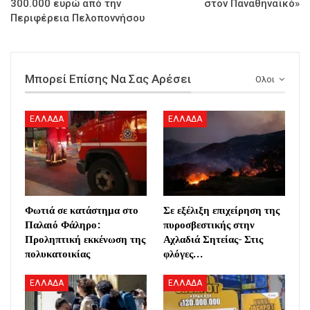
300.000 ευρώ από την
στον Παναθηναϊκό»
Περιφέρεια Πελοποννήσου
Μπορεί Επίσης Να Σας Αρέσει
Ολοι
ΕΛΛΑΔΑ
ΕΛΛΑΔΑ
Φωτιά σε κατάστημα στο
Σε εξέλιξη επιχείρηση της
Παλαιό Φάληρο:
πυροσβεστικής στην
Προληπτική εκκένωση της
Αχλαδιά Σητείας- Στις
πολυκατοικίας
φλόγες…
ΕΛΛΑΔΑ
ΕΛΛΑΔΑ