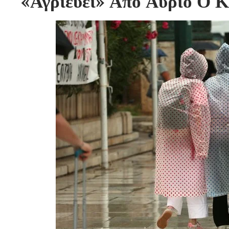
«Αγριεύει» Από Αύριο Ο Κ