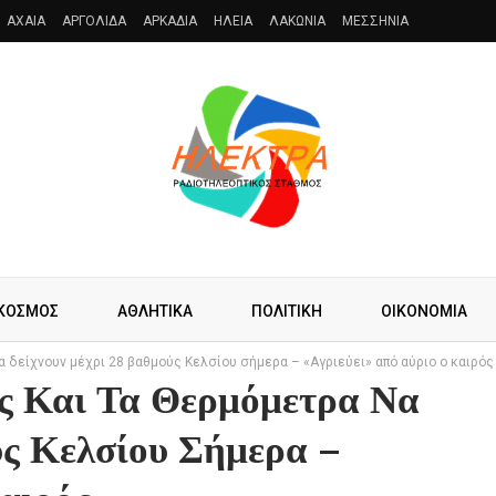
AXAIA
ΑΡΓΟΛΙΔΑ
ΑΡΚΑΔΙΑ
ΗΛΕΙΑ
ΛΑΚΩΝΙΑ
ΜΕΣΣΗΝΙΑ
ΚΟΣΜΟΣ
ΑΘΛΗΤΙΚΑ
ΠΟΛΙΤΙΚΗ
ΟΙΚΟΝΟΜΙΑ
α δείχνουν μέχρι 28 βαθμούς Κελσίου σήμερα – «Αγριεύει» από αύριο ο καιρός
ες Και Τα Θερμόμετρα Να
ύς Κελσίου Σήμερα –