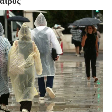
αιρός