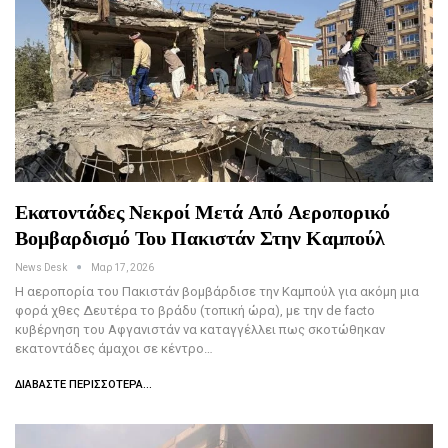
Εκατοντάδες Νεκροί Μετά Από Αεροπορικό
Βομβαρδισμό Του Πακιστάν Στην Καμπούλ
News Desk
Μαρ 17, 2026
Η αεροπορία του Πακιστάν βομβάρδισε την Καμπούλ για ακόμη μια
φορά χθες Δευτέρα το βράδυ (τοπική ώρα), με την de facto
κυβέρνηση του Αφγανιστάν να καταγγέλλει πως σκοτώθηκαν
εκατοντάδες άμαχοι σε κέντρο…
ΔΙΑΒΆΣΤΕ ΠΕΡΙΣΣΌΤΕΡΑ...