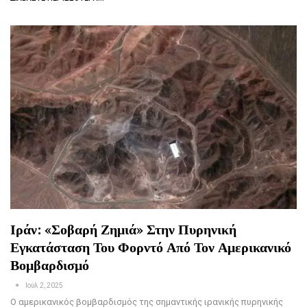
Ιράν: «Σοβαρή Ζημιά» Στην Πυρηνική
Εγκατάσταση Του Φορντό Από Τον Αμερικανικό
Βομβαρδισμό
Ιούλ 2, 2025
Ο αμερικανικός βομβαρδισμός της σημαντικής ιρανικής πυρηνικής