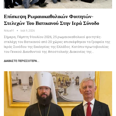
Επίσκεψη Ρωμαιοκαθολικών Φοιτητών-
Στελεχών Του Βατικανού Στην Ιερά Σύνοδο
Nikza91
Ιούλ 9, 2026
Σήμερα, Πέμπτη 9 Ιουλίου 2026, 25 ρωμαιοκαθολικοί φοιτητές-
στελέχη του Βατικανού από 20 χώρες επισκέφθηκαν τα Γραφεία της
Ιεράς Συνόδου της Εκκλησίας της Ελλάδος. Κατόπιν πρωτοβουλίας
του Γενικού Διευθυντού της Αποστολικής Διακονίας της…
ΔΙΑΒΆΣΤΕ ΠΕΡΙΣΣΌΤΕΡΑ...