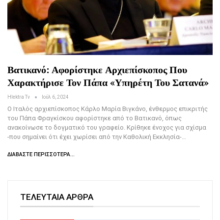
Βατικανό: Αφορίστηκε Αρχιεπίσκοπος Που
Χαρακτήρισε Τον Πάπα «υπηρέτη Του Σατανά»
Hlektra Tv
Ιούλ 6, 2024
Ο Ιταλός αρχιεπίσκοπος Κάρλο Μαρία Βιγκάνο, ένθερμος επικριτής
του Πάπα Φραγκίσκου αφορίστηκε από το Βατικανό, όπως
ανακοίνωσε το δογματικό του γραφείο. Κρίθηκε ένοχος για σχίσμα
-που σημαίνει ότι έχει χωρίσει από την Καθολική Εκκλησία-…
ΔΙΑΒΆΣΤΕ ΠΕΡΙΣΣΌΤΕΡΑ...
ΤΕΛΕΥΤΑΙΑ ΑΡΘΡΑ