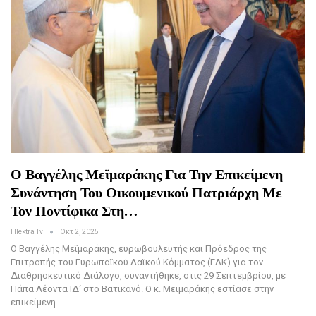
Ο Βαγγέλης Μεϊμαράκης Για Την Επικείμενη
Συνάντηση Του Οικουμενικού Πατριάρχη Με
Τον Ποντίφικα Στη…
Hlektra Tv
Οκτ 2, 2025
Ο Βαγγέλης Μεϊμαράκης, ευρωβουλευτής και Πρόεδρος της
Επιτροπής του Ευρωπαϊκού Λαϊκού Κόμματος (ΕΛΚ) για τον
Διαθρησκευτικό Διάλογο, συναντήθηκε, στις 29 Σεπτεμβρίου, με
Πάπα Λέοντα ΙΔ‘ στο Βατικανό. Ο κ. Μεϊμαράκης εστίασε στην
επικείμενη…