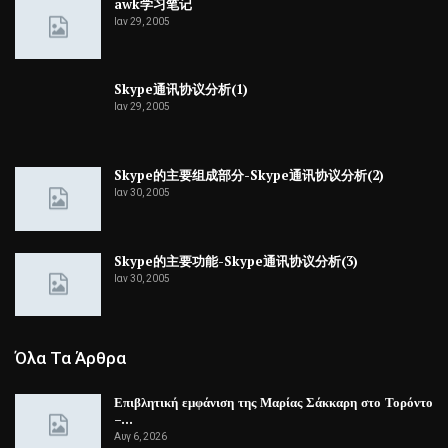
awk学习笔记
Ιαν 29, 2005
Skype通讯协议分析(1)
Ιαν 29, 2005
Skype的主要组成部分-Skype通讯协议分析(2)
Ιαν 30, 2005
Skype的主要功能-Skype通讯协议分析(3)
Ιαν 30, 2005
Όλα Τα Άρθρα
Επιβλητική εμφάνιση της Μαρίας Σάκκαρη στο Τορόντο
–…
Αυγ 6, 2026