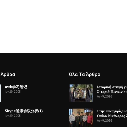
 Άρθρα
Όλα Τα Άρθρα
awk学习笔记
Ιστορική στιγμή γι
Σιταριά Πωγωνίο
Ιαν 29, 2005
Αυγ 9, 2026
Skype通讯协议分析(1)
Στην πανηγυρίζου
Οσίου Νικάνορος
Ιαν 29, 2005
Αυγ 9, 2026