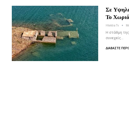
Σε Υψηλά
Το Χωριό
Hlektra Tv
Μά
Η στάθμη της
συνεχείς…
ΔΙΑΒΆΣΤΕ ΠΕΡΙ