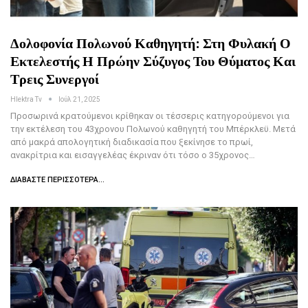
Δολοφονία Πολωνού Καθηγητή: Στη Φυλακή Ο
Εκτελεστής Η Πρώην Σύζυγος Του Θύματος Και
Τρεις Συνεργοί
Hlektra Tv
Ιούλ 21, 2025
Προσωρινά κρατούμενοι κρίθηκαν οι τέσσερις κατηγορούμενοι για
την εκτέλεση του 43χρονου Πολωνού καθηγητή του Μπέρκλεϋ. Μετά
από μακρά απολογητική διαδικασία που ξεκίνησε το πρωί,
ανακρίτρια και εισαγγελέας έκριναν ότι τόσο ο 35χρονος…
ΔΙΑΒΆΣΤΕ ΠΕΡΙΣΣΌΤΕΡΑ...