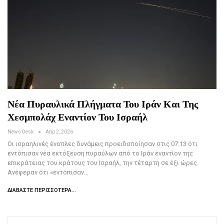
Νέα Πυραυλικά Πλήγματα Του Ιράν Και Της
Χεσμπολάχ Εναντίον Του Ισραήλ
News Desk
Απρ 2, 2026
Οι ισραηλινές ένοπλες δυνάμεις προειδοποίησαν στις 07:13 ότι
εντόπισαν νέα εκτόξευση πυραύλων από το Ιράν εναντίον της
επικράτειας του κράτους του Ισραήλ, την τέταρτη σε έξι ώρες.
Ανέφεραν ότι «εντόπισαν…
ΔΙΑΒΆΣΤΕ ΠΕΡΙΣΣΌΤΕΡΑ...