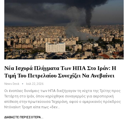
Νέα Ισχυρά Πλήγματα Των ΗΠΑ Στο Ιράν: Η
Τιμή Του Πετρελαίου Συνεχίζει Να Ανεβαίνει
News Desk
Ιούλ 22, 2026
Οι ένοπλες δυνάμεις των ΗΠΑ διεξήγαγαν τη νύχτα της Τρίτης προς
Τετάρτη στο Ιράν, όπου κηρύχθηκε συναγερμός για αεροπορική
επίθεση στην πρωτεύουσα Τεχεράνη, αφού ο αμερικανός πρόεδρος
Ντόναλντ Τραμπ είπε πως «δεν…
ΔΙΑΒΆΣΤΕ ΠΕΡΙΣΣΌΤΕΡΑ...