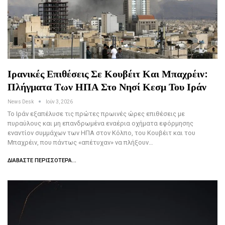
Ιρανικές Επιθέσεις Σε Κουβέιτ Και Μπαχρέιν:
Πλήγματα Των ΗΠΑ Στο Νησί Κεσμ Του Ιράν
News Desk
Ιούν 3, 2026
Το Ιράν εξαπέλυσε τις πρώτες πρωινές ώρες επιθέσεις με
πυραύλους και μη επανδρωμένα εναέρια οχήματα εφόρμησης
εναντίον συμμάχων των ΗΠΑ στον Κόλπο, του Κουβέιτ και του
Μπαχρέιν, που πάντως «απέτυχαν» να πλήξουν…
ΔΙΑΒΆΣΤΕ ΠΕΡΙΣΣΌΤΕΡΑ...