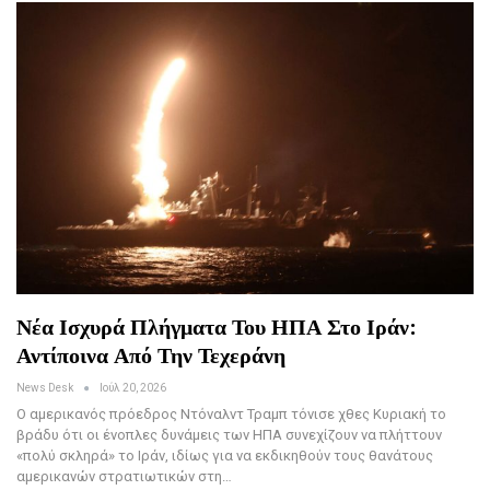
Νέα Ισχυρά Πλήγματα Του ΗΠΑ Στο Ιράν:
Αντίποινα Από Την Τεχεράνη
News Desk
Ιούλ 20, 2026
Ο αμερικανός πρόεδρος Ντόναλντ Τραμπ τόνισε χθες Κυριακή το
βράδυ ότι οι ένοπλες δυνάμεις των ΗΠΑ συνεχίζουν να πλήττουν
«πολύ σκληρά» το Ιράν, ιδίως για να εκδικηθούν τους θανάτους
αμερικανών στρατιωτικών στη…