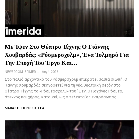
Με Ίψεν Στο Θέατρο Τέχνης Ο Γιάννης
Χουβαρδάς: «Ρόσμερσχολμ», Ένα Τολμηρό Για
Την Εποχή Του Έργο Και…
NEWSROOM IEFIMERIDA.GR
Αυγ 4, 2026
Στο παλιό αρχοντικό του Ρόσμερσχολμ επικρατεί βαθιά σιωπή. Ο
Γιάννης Χουβαρδάς σκηνοθετεί για τη νέα θεατρική σεζόν στο
Θέατρο Τέχνης το «Ρόσμερσχολμ» του Ίψεν. Ο Γιοχάνες Ρόσμερ,
άτεκνος και χήρος, κατοικεί, ως ο τελευταίος εκπρόσωπος…
ΔΙΑΒΆΣΤΕ ΠΕΡΙΣΣΌΤΕΡΑ...