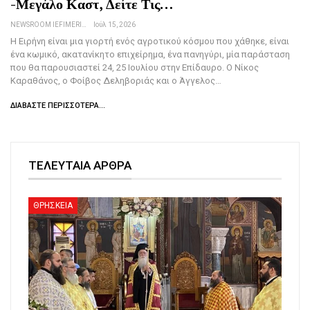
-Μεγάλο Καστ, Δείτε Τις…
NEWSROOM IEFIMERIDA.GR
Ιούλ 15, 2026
H Ειρήνη είναι μια γιορτή ενός αγροτικού κόσμου που χάθηκε, είναι
ένα κωμικό, ακατανίκητο επιχείρημα, ένα πανηγύρι, μία παράσταση
που θα παρουσιαστεί 24, 25 Ιουλίου στην Επίδαυρο. Ο Νίκος
Καραθάνος, ο Φοίβος Δεληβοριάς και ο Άγγελος…
ΔΙΑΒΆΣΤΕ ΠΕΡΙΣΣΌΤΕΡΑ...
ΤΕΛΕΥΤΑΙΑ ΑΡΘΡΑ
ΘΡΗΣΚΕΙΑ