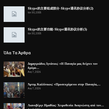
Skype的主要组成部分-Skype通讯协议分析(2)
Ιαν 30, 2005
Skype的主要功能-Skype通讯协议分析(3)
Ιαν 30, 2005
Όλα Τα Άρθρα
Δημητριάδος Ιγνάτιος: «Η Παναγία μας δείχνει τον
δρόμο…
Αυγ 7, 2026
Άρτης Καλλίνικος: «Προσευχόμενοι στην Παναγία,…
Αυγ 7, 2026
Λιανοβέργι Ημαθίας: Χειροθεσία Αναγνώστη από τον…