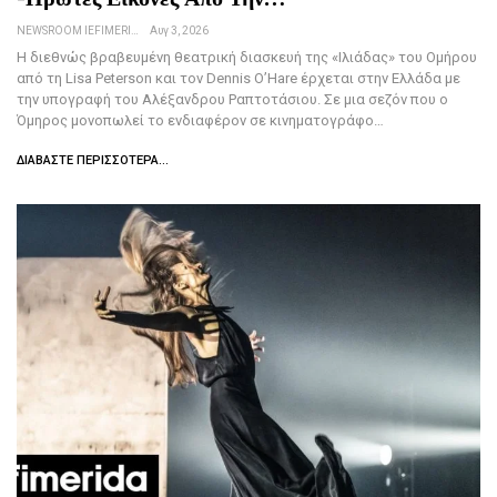
NEWSROOM IEFIMERIDA.GR
Αυγ 3, 2026
Η διεθνώς βραβευμένη θεατρική διασκευή της «Ιλιάδας» του Ομήρου
από τη Lisa Peterson και τον Dennis O’Hare έρχεται στην Ελλάδα με
την υπογραφή του Αλέξανδρου Ραπτοτάσιου. Σε μια σεζόν που ο
Όμηρος μονοπωλεί το ενδιαφέρον σε κινηματογράφο…
ΔΙΑΒΆΣΤΕ ΠΕΡΙΣΣΌΤΕΡΑ...