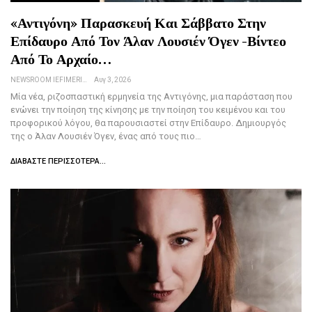
«Αντιγόνη» Παρασκευή Και Σάββατο Στην
Επίδαυρο Από Τον Άλαν Λουσιέν Όγεν -Βίντεο
Από Το Αρχαίο…
NEWSROOM IEFIMERIDA.GR
Αυγ 3, 2026
Μία νέα, ριζοσπαστική ερμηνεία της Αντιγόνης, μια παράσταση που
ενώνει την ποίηση της κίνησης με την ποίηση του κειμένου και του
προφορικού λόγου, θα παρουσιαστεί στην Επίδαυρο. Δημιουργός
της ο Άλαν Λουσιέν Όγεν, ένας από τους πιο…
ΔΙΑΒΆΣΤΕ ΠΕΡΙΣΣΌΤΕΡΑ...