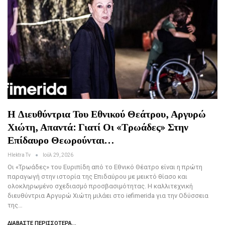
Η Διευθύντρια Του Εθνικού Θεάτρου, Αργυρώ
Χιώτη, Απαντά: Γιατί Οι «Τρωάδες» Στην
Επίδαυρο Θεωρούνται…
Hlektra Tv
Ιούλ 29, 2026
Οι «Τρωάδες» του Ευριπίδη από το Εθνικό Θέατρο είναι η πρώτη
παραγωγή στην ιστορία της Επιδαύρου με μεικτό θίασο και
ολοκληρωμένο σχεδιασμό προσβασιμότητας. Η καλλιτεχνική
διευθύντρια Αργυρώ Χιώτη μιλάει στο iefimerida για την Οδύσσεια
της…
ΔΙΑΒΆΣΤΕ ΠΕΡΙΣΣΌΤΕΡΑ...