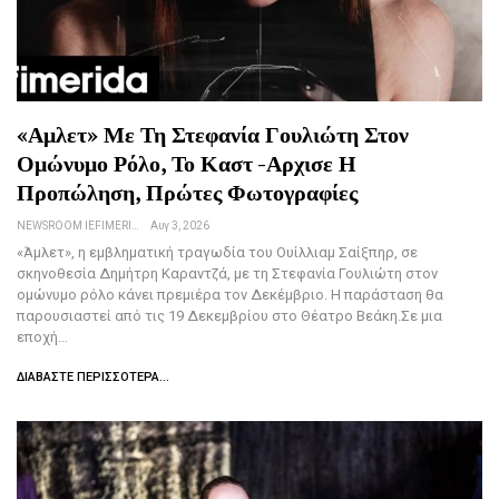
«Αμλετ» Με Τη Στεφανία Γουλιώτη Στον
Ομώνυμο Ρόλο, Το Καστ -Αρχισε Η
Προπώληση, Πρώτες Φωτογραφίες
NEWSROOM IEFIMERIDA.GR
Αυγ 3, 2026
«Άμλετ», η εμβληματική τραγωδία του Ουίλλιαμ Σαίξπηρ, σε
σκηνοθεσία Δημήτρη Καραντζά, με τη Στεφανία Γουλιώτη στον
ομώνυμο ρόλο κάνει πρεμιέρα τον Δεκέμβριο. Η παράσταση θα
παρουσιαστεί από τις 19 Δεκεμβρίου στο Θέατρο Βεάκη.Σε μια
εποχή…
ΔΙΑΒΆΣΤΕ ΠΕΡΙΣΣΌΤΕΡΑ...