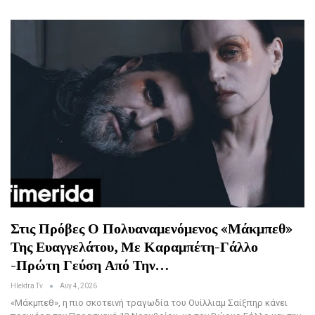
Στις Πρόβες Ο Πολυαναμενόμενος «Μάκμπεθ»
Της Ευαγγελάτου, Με Καραμπέτη-Γάλλο
-Πρώτη Γεύση Από Την…
Hlektra Tv
Αυγ 4, 2026
«Μάκμπεθ», η πιο σκοτεινή τραγωδία του Ουίλλιαμ Σαίξπηρ κάνει