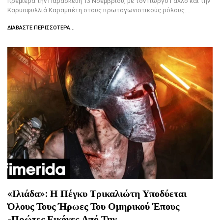
πρεμιέρα την Παρασκευή 13 Νοεμβρίου, με τον Γιώργο Γάλλο και την
Καρυοφυλλιά Καραμπέτη στους πρωταγωνιστικούς ρόλους.…
ΔΙΑΒΆΣΤΕ ΠΕΡΙΣΣΌΤΕΡΑ...
«Ιλιάδα»: Η Πέγκυ Τρικαλιώτη Υποδύεται
Όλους Τους Ήρωες Του Ομηρικού Έπους
-Πρώτες Εικόνες Από Την…