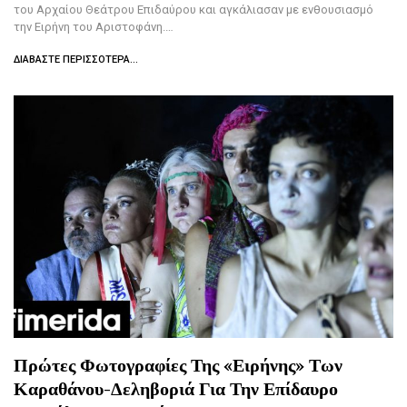
του Αρχαίου Θεάτρου Επιδαύρου και αγκάλιασαν με ενθουσιασμό
την Ειρήνη του Αριστοφάνη.…
ΔΙΑΒΆΣΤΕ ΠΕΡΙΣΣΌΤΕΡΑ...
Πρώτες Φωτογραφίες Της «Ειρήνης» Των
Καραθάνου-Δεληβοριά Για Την Επίδαυρο