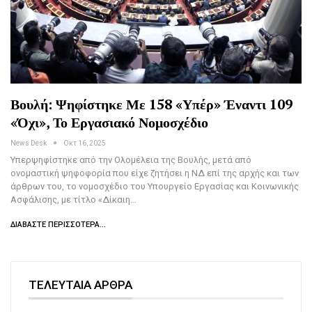
Βουλή: Ψηφίστηκε Με 158 «υπέρ» Έναντι 109
«όχι», Το Εργασιακό Νομοσχέδιο
News Desk
Οκτ 16, 2025
Υπερψηφίστηκε από την Ολομέλεια της Βουλής, μετά από
ονομαστική ψηφοφορία που είχε ζητήσει η ΝΔ επί της αρχής και των
άρθρων του, το νομοσχέδιο του Υπουργείο Εργασίας και Κοινωνικής
Ασφάλισης, με τίτλο «Δίκαιη…
ΔΙΑΒΆΣΤΕ ΠΕΡΙΣΣΌΤΕΡΑ...
ΤΕΛΕΥΤΑΙΑ ΑΡΘΡΑ