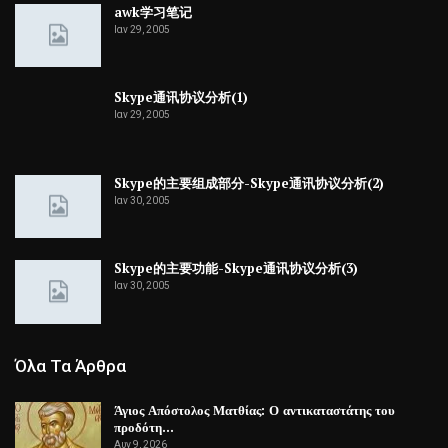
awk学习笔记
Ιαν 29, 2005
Skype通讯协议分析(1)
Ιαν 29, 2005
Skype的主要组成部分-Skype通讯协议分析(2)
Ιαν 30, 2005
Skype的主要功能-Skype通讯协议分析(3)
Ιαν 30, 2005
Όλα Τα Άρθρα
Άγιος Απόστολος Ματθίας: Ο αντικαταστάτης του
προδότη…
Αυγ 9, 2026