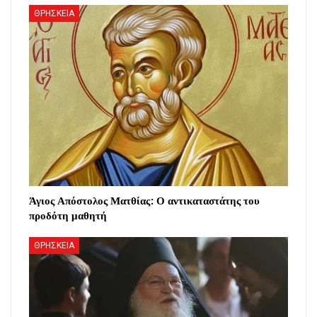
ΘΡΗΣΚΕΙΑ
Άγιος Απόστολος Ματθίας: Ο αντικαταστάτης του
προδότη μαθητή
ΘΡΗΣΚΕΙΑ