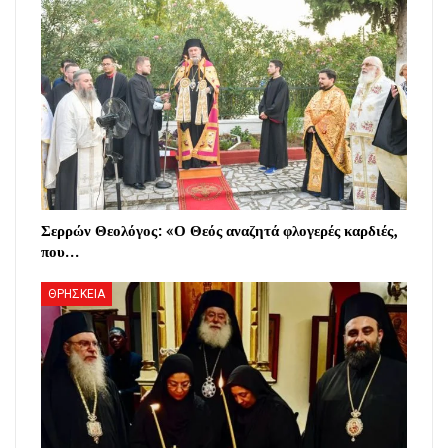
Σερρών Θεολόγος: «Ο Θεός αναζητά φλογερές καρδιές,
που…
ΘΡΗΣΚΕΙΑ