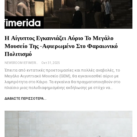
Η Αίγυπτος Εγκαινιάζει Αύριο Το Μεγάλο
Μουσείο Της -Αφιερωμένο Στο Φαραωνικό
Πολιτισμό
NEWSROOM IEFIMERIDA.GR
Οκτ 31, 2025
Έπειτα από εντατικές προετοιμασίες και πολλές αναβολές, το
Μεγάλο Αιγυπτιακό Μουσείο (GEM), θα εγκαινιασθεί αύριο με
λαμπρότητα στο Κάιρο. Τα εγκαίνια θα πραγματοποιηθούν στο
πλαίσιο μιας πολυδιαφημισμένης εκδήλωσης με στόχο να…
ΔΙΑΒΆΣΤΕ ΠΕΡΙΣΣΌΤΕΡΑ...