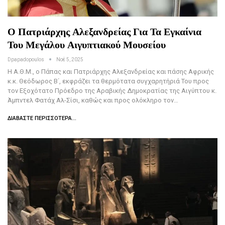
Ο Πατριάρχης Αλεξανδρείας Για Τα Εγκαίνια
Του Μεγάλου Αιγυπτιακού Μουσείου
Dpapadopoulos
Νοέ 5, 2025
Η Α.Θ.Μ., ο Πάπας και Πατριάρχης Αλεξανδρείας και πάσης Αφρικής
κ.κ. Θεόδωρος Β΄, εκφράζει τα θερμότατα συγχαρητήριά Του προς
τον Εξοχότατο Πρόεδρο της Αραβικής Δημοκρατίας της Αιγύπτου κ.
Άμπντελ Φατάχ Αλ-Σίσι, καθώς και προς ολόκληρο τον…
ΔΙΑΒΆΣΤΕ ΠΕΡΙΣΣΌΤΕΡΑ...