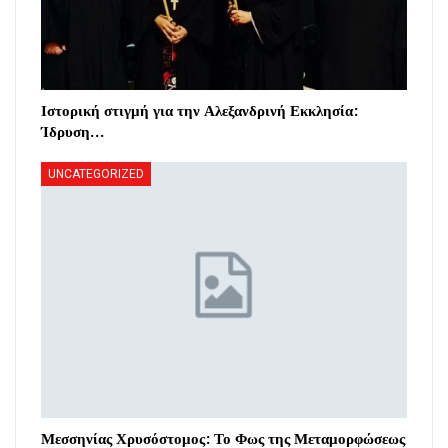
Ιστορική στιγμή για την Αλεξανδρινή Εκκλησία:
Ίδρυση…
UNCATEGORIZED
Μεσσηνίας Χρυσόστομος: Το Φως της Μεταμορφώσεως