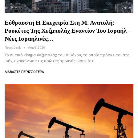
Εύθραυστη Η Εκεχειρία Στη Μ. Ανατολή:
Ρουκέτες Της Χεζμπολάχ Εναντίον Του Ισραήλ –
Νέες Ισραηλινές…
News Desk
Απρ 9, 2026
Το σιιτικό κίνημα Χεζμπολάχ του Λιβάνου, το οποίο πρόσκειται στο
Ιράν, ανακοίνωσε τις πρώτες πρωινές ώρες ότι…
ΔΙΑΒΆΣΤΕ ΠΕΡΙΣΣΌΤΕΡΑ...