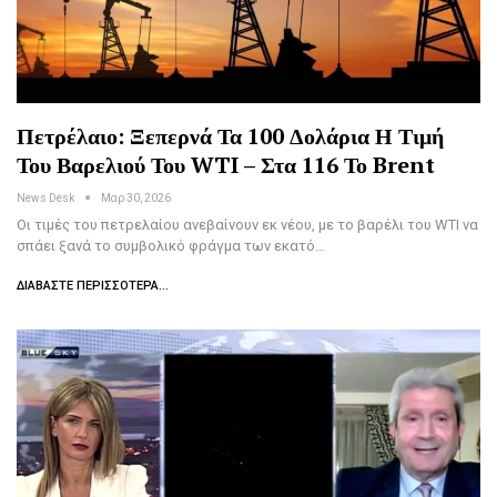
Πετρέλαιο: Ξεπερνά Τα 100 Δολάρια Η Τιμή
Του Βαρελιού Του WTI – Στα 116 Το Brent
News Desk
Μαρ 30, 2026
Οι τιμές του πετρελαίου ανεβαίνουν εκ νέου, με το βαρέλι του WTI να
σπάει ξανά το συμβολικό φράγμα των εκατό…
ΔΙΑΒΆΣΤΕ ΠΕΡΙΣΣΌΤΕΡΑ...