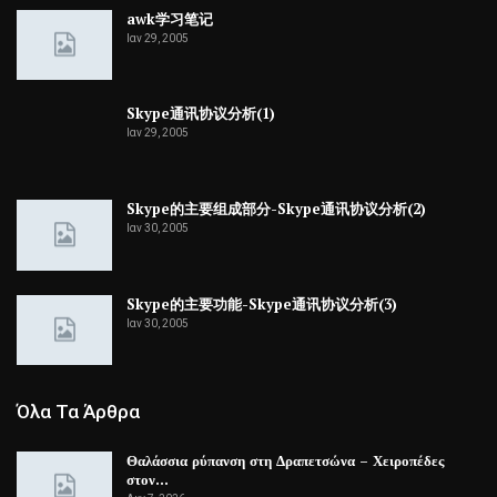
awk学习笔记
Ιαν 29, 2005
Skype通讯协议分析(1)
Ιαν 29, 2005
Skype的主要组成部分-Skype通讯协议分析(2)
Ιαν 30, 2005
Skype的主要功能-Skype通讯协议分析(3)
Ιαν 30, 2005
Όλα Τα Άρθρα
Θαλάσσια ρύπανση στη Δραπετσώνα – Χειροπέδες
στον…