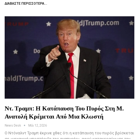
ΔΙΑΒΆΣΤΕ ΠΕΡΙΣΣΌΤΕΡΑ...
Ντ. Τραμπ: Η Κατάπαυση Του Πυρός Στη Μ.
Ανατολή Κρέμεται Από Μια Κλωστή
News Desk
Μάι 12, 2026
Ο Ντόναλντ Τραμπ έκρινε χθες ότι η κατάπαυση του πυρός βρίσκεται
σε «μηχανική υποστήριξη της αναπνοής», αφού κατακεραύνωσε την