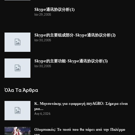
Skype通讯协议分析(1)
Ιαν 29, 2005
Skype的主要组成部分-Skype通讯协议分析(2)
Ιαν 30, 2005
Skype的主要功能-Skype通讯协议分析(3)
Ιαν 30, 2005
Όλα Τα Άρθρα
Κ. Μητσοτάκης για εφαρμογή myAGRO: Σήμερα είναι
μια…
Αυγ 6, 2026
Ολυμπιακός: Το ποσό που θα πάρει από την Παλέρμο
για…