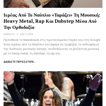
Ιερέας Από Το Ναύπλιο «ταράζει» Τη Μουσική:
Heavy Metal, Rap Και Dubstep Μέσα Από
Την Ορθοδοξία
Hlektra Tv
Ιούλ 3, 2026
Πρόσθεσε το Newsbeast στις προτεινόμενες πηγές σου στη Google
Ένας ιερέας από το Ναύπλιο κατάφερε να τραβήξει το ενδιαφέρον
της διεθνούς μουσικής σκηνής, συνδυάζοντας τη βυζαντινή μουσική
με το heavy metal, τη dubstep, τη rap και…
ΔΙΑΒΆΣΤΕ ΠΕΡΙΣΣΌΤΕΡΑ...