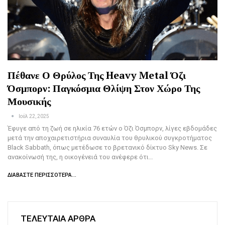
Πέθανε Ο Θρύλος Της Heavy Metal Όζι
Όσμπορν: Παγκόσμια Θλίψη Στον Χώρο Της
Μουσικής
Ιούλ 22, 2025
Έφυγε από τη ζωή σε ηλικία 76 ετών ο Όζι Όσμπορν, λίγες εβδομάδες
μετά την αποχαιρετιστήρια συναυλία του θρυλικού συγκροτήματος
Black Sabbath, όπως μετέδωσε το βρετανικό δίκτυο Sky News. Σε
ανακοίνωσή της, η οικογένειά του ανέφερε ότι…
ΔΙΑΒΆΣΤΕ ΠΕΡΙΣΣΌΤΕΡΑ...
ΤΕΛΕΥΤΑΙΑ ΑΡΘΡΑ