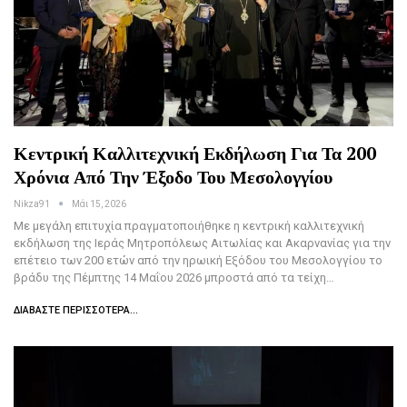
Κεντρική Καλλιτεχνική Εκδήλωση Για Τα 200
Χρόνια Από Την Έξοδο Του Μεσολογγίου
Nikza91
Μάι 15, 2026
Με μεγάλη επιτυχία πραγματοποιήθηκε η κεντρική καλλιτεχνική
εκδήλωση της Ιεράς Μητροπόλεως Αιτωλίας και Ακαρνανίας για την
επέτειο των 200 ετών από την ηρωική Εξόδου του Μεσολογγίου το
βράδυ της Πέμπτης 14 Μαΐου 2026 μπροστά από τα τείχη…
ΔΙΑΒΆΣΤΕ ΠΕΡΙΣΣΌΤΕΡΑ...