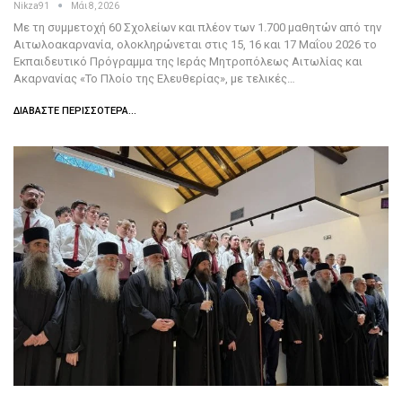
Nikza91
Μάι 8, 2026
Με τη συμμετοχή 60 Σχολείων και πλέον των 1.700 μαθητών από την
Αιτωλοακαρνανία, ολοκληρώνεται στις 15, 16 και 17 Μαΐου 2026 το
Εκπαιδευτικό Πρόγραμμα της Ιεράς Μητροπόλεως Αιτωλίας και
Ακαρνανίας «Το Πλοίο της Ελευθερίας», με τελικές…
ΔΙΑΒΆΣΤΕ ΠΕΡΙΣΣΌΤΕΡΑ...