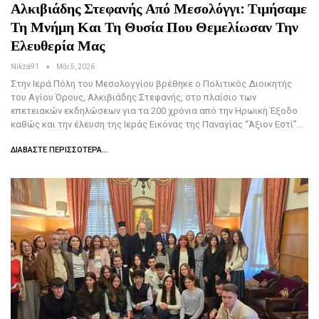
Αλκιβιάδης Στεφανής Από Μεσολόγγι: Τιμήσαμε
Τη Μνήμη Και Τη Θυσία Που Θεμελίωσαν Την
Ελευθερία Μας
Nikza91
Μάι 5, 2026
Στην Ιερά Πόλη του Μεσολογγίου βρέθηκε ο Πολιτικός Διοικητής
του Αγίου Όρους, Αλκιβιάδης Στεφανής, στο πλαίσιο των
επετειακών εκδηλώσεων για τα 200 χρόνια από την Ηρωική Έξοδο
καθώς και την έλευση της Ιεράς Εικόνας της Παναγίας “Άξιον Εστί”…
ΔΙΑΒΆΣΤΕ ΠΕΡΙΣΣΌΤΕΡΑ...