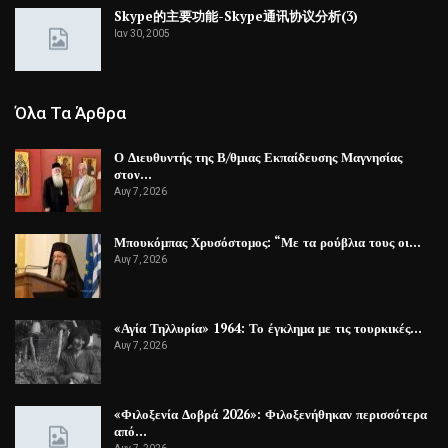
Skype的主要功能-Skype通讯协议分析(3)
Ιαν 30, 2005
Όλα Τα Άρθρα
Ο Διευθυντής της Β/θμιας Εκπαίδευσης Μαγνησίας
στον…
Αυγ 7, 2026
Μπουκόμπας Χρυσόστομος: “Με τα ρούβλια τους οι…
Αυγ 7, 2026
«Αγία Τηλλυρία» 1964: Το έγκλημα με τις τουρκικές…
Αυγ 7, 2026
«Φιλοξενία Δοβρά 2026»: Φιλοξενήθηκαν περισσότερα
από…