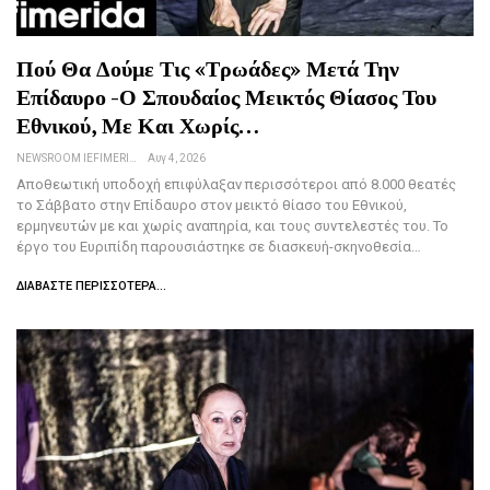
Πού Θα Δούμε Τις «Τρωάδες» Μετά Την
Επίδαυρο -Ο Σπουδαίος Μεικτός Θίασος Του
Εθνικού, Με Και Χωρίς…
NEWSROOM IEFIMERIDA.GR
Αυγ 4, 2026
Αποθεωτική υποδοχή επιφύλαξαν περισσότεροι από 8.000 θεατές
το Σάββατο στην Επίδαυρο στον μεικτό θίασο του Εθνικού,
ερμηνευτών με και χωρίς αναπηρία, και τους συντελεστές του. Το
έργο του Ευριπίδη παρουσιάστηκε σε διασκευή-σκηνοθεσία…
ΔΙΑΒΆΣΤΕ ΠΕΡΙΣΣΌΤΕΡΑ...