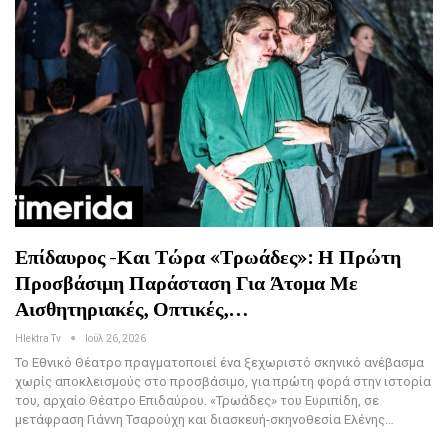
Επίδαυρος -Και Τώρα «Τρωάδες»: Η Πρώτη
Προσβάσιμη Παράσταση Για Άτομα Με
Αισθητηριακές, Οπτικές,…
Hlektra Tv
Ιούλ 26, 2026
Το Εθνικό Θέατρο πραγματοποιεί ένα ξεχωριστό σκηνικό ανέβασμα
χωρίς αποκλεισμούς στο προσβάσιμο, για πρώτη φορά στην ιστορία
του, αρχαίο Θέατρο Επιδαύρου. «Τρωάδες» του Ευριπίδη, σε
μετάφραση Γιάννη Τσαρούχη και διασκευή-σκηνοθεσία Ελένης…