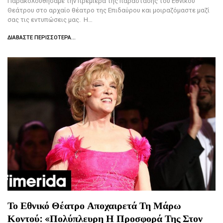
Παρακολουθήσαμε την πρεμιέρα της παράστασης του Εθνικού
Θεάτρου στο αρχαίο θέατρο της Επιδαύρου και μοιραζόμαστε μαζί
σας τις εντυπώσεις μας. Η…
ΔΙΑΒΆΣΤΕ ΠΕΡΙΣΣΌΤΕΡΑ...
Το Εθνικό Θέατρο Αποχαιρετά Τη Μάρω
Κοντού: «Πολύπλευρη Η Προσφορά Της Στον