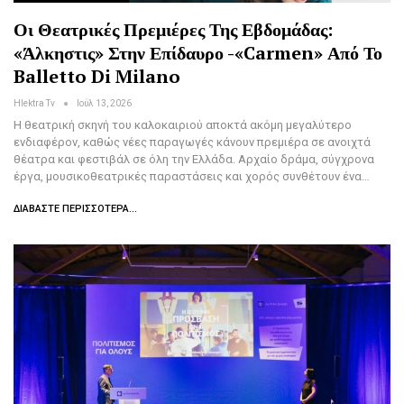
Οι Θεατρικές Πρεμιέρες Της Εβδομάδας:
«Άλκηστις» Στην Επίδαυρο -«Carmen» Από Το
Balletto Di Milano
Hlektra Tv
Ιούλ 13, 2026
Η θεατρική σκηνή του καλοκαιριού αποκτά ακόμη μεγαλύτερο
ενδιαφέρον, καθώς νέες παραγωγές κάνουν πρεμιέρα σε ανοιχτά
θέατρα και φεστιβάλ σε όλη την Ελλάδα. Αρχαίο δράμα, σύγχρονα
έργα, μουσικοθεατρικές παραστάσεις και χορός συνθέτουν ένα…
ΔΙΑΒΆΣΤΕ ΠΕΡΙΣΣΌΤΕΡΑ...