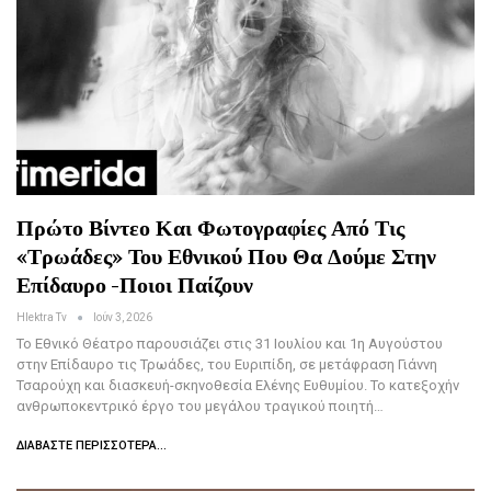
Πρώτο Βίντεο Και Φωτογραφίες Από Τις
«Τρωάδες» Του Εθνικού Που Θα Δούμε Στην
Επίδαυρο -Ποιοι Παίζουν
Hlektra Tv
Ιούν 3, 2026
Το Εθνικό Θέατρο παρουσιάζει στις 31 Ιουλίου και 1η Αυγούστου
στην Επίδαυρο τις Τρωάδες, του Ευριπίδη, σε μετάφραση Γιάννη
Τσαρούχη και διασκευή-σκηνοθεσία Ελένης Ευθυμίου. Το κατεξοχήν
ανθρωποκεντρικό έργο του μεγάλου τραγικού ποιητή…
ΔΙΑΒΆΣΤΕ ΠΕΡΙΣΣΌΤΕΡΑ...