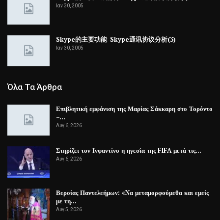
Ιαν 30, 2005
Skype的主要功能-Skype通讯协议分析(3)
Ιαν 30, 2005
Όλα Τα Άρθρα
Επιβλητική εμφάνιση της Μαρίας Σάκκαρη στο Τορόντο
–…
Αυγ 6, 2026
Στηρίζει τον Ινφαντίνο η ηγεσία της FIFA μετά τις…
Αυγ 6, 2026
Βεροίας Παντελεήμων: «Nα μεταμορφούμεθα και εμείς
με τη…
Αυγ 5, 2026