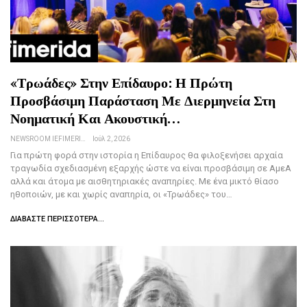
«Τρωάδες» Στην Επίδαυρο: Η Πρώτη
Προσβάσιμη Παράσταση Με Διερμηνεία Στη
Νοηματική Και Ακουστική…
NEWSROOM IEFIMERIDA.GR
Ιούλ 2, 2026
Για πρώτη φορά στην ιστορία η Επίδαυρος θα φιλοξενήσει αρχαία
τραγωδία σχεδιασμένη εξαρχής ώστε να είναι προσβάσιμη σε ΑμεΑ
αλλά και άτομα με αισθητηριακές αναπηρίες. Με ένα μικτό θίασο
ηθοποιών, με και χωρίς αναπηρία, οι «Τρωάδες» του…
ΔΙΑΒΆΣΤΕ ΠΕΡΙΣΣΌΤΕΡΑ...