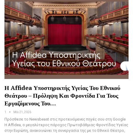
Η Affidea Υποστηρικτής Υγείας Του Εθνικού
Θεάτρου – Πρόληψη Και Φροντίδα Για Τους
Εργαζόμενους Του…
1
Μάι 21, 2026
Πρόσθεσε το Newsbeast στις προτεινόμενες πηγές σου στη Google
Η Affidea, ο μεγαλύτερος πάροχος Πρωτοβάθμιας Φροντίδας Υγείας
στην Ευρώπη, ανακοινώνει τη συνεργασία της με το Εθνικό Θέατρο,