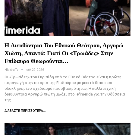
Η Διευθύντρια Του Εθνικού Θεάτρου, Αργυρώ
Χιώτη, Απαντά: Γιατί Οι «Τρωάδες» Στην
Επίδαυρο Θεωρούνται…
Hlektra Tv
Ιούλ 29, 2026
Οι «Τρωάδες» του Ευριπίδη από το Εθνικό Θέατρο είναι η πρώτη
παραγωγή στην ιστορία της Επιδαύρου με μεικτό θίασο και
ολοκληρωμένο σχεδιασμό προσβασιμότητας. Η καλλιτεχνική
διευθύντρια Αργυρώ Χιώτη μιλάει στο iefimerida για την Οδύσσεια
της…
ΔΙΑΒΆΣΤΕ ΠΕΡΙΣΣΌΤΕΡΑ...