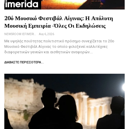
20ό Μουσικό Φεστιβάλ Αίγινας: Η Απόλυτη
Μουσική Εμπειρία -Όλες Οι Εκδηλώσεις
NEWSROOM IEFIMERIDA.GR
Αυγ 6, 2026
Με υψηλής ποιότητας πολιτιστικό πρόσημο συνεχίζεται το 20ο
Μουσικό Φεστιβάλ Αίγινας το οποίο φιλοξενεί καλλιτέχνες
διαφορετικών γενεών και αισθητικών αναφορών.…
ΔΙΑΒΆΣΤΕ ΠΕΡΙΣΣΌΤΕΡΑ...