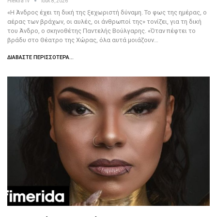
Hlektra Tv
Ιούλ 8, 2026
«Η Άνδρος έχει τη δική της ξεχωριστή δύναμη. Το φως της ημέρας, ο
αέρας των βράχων, οι αυλές, οι άνθρωποί της» τονίζει, για τη δική
του Άνδρο, ο σκηνοθέτης Παντελής Βούλγαρης. «Όταν πέφτει το
βράδυ στο Θέατρο της Χώρας, όλα αυτά μοιάζουν…
ΔΙΑΒΆΣΤΕ ΠΕΡΙΣΣΌΤΕΡΑ...