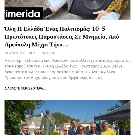
Όλη Η Ελλάδα Ένας Πολιτισμός: 10+5
Πρωτότυπες Παραστάσεις Σε Μνημεία, Από
Αμφίπολη Μέχρι Τήνο…
NEWSROOM IEFIMERIDA.GR
Ιούλ 6, 2026
Η δεύτερη εβδομάδα εκδηλώσεων του καλλιτεχνικού προγράμματος
του θεσμού του ΥΠΠΟ «Όλη Ελλάδα ένας Πολιτισμός 2026» φέρνει
δεκαπέντε πρωτότυπες παραστάσεις. Από τον Άγιο Αχίλλειο
Πρεσπών, τον Αρχαιολογικό χώρο Αμφίπολης και τον…
ΔΙΑΒΆΣΤΕ ΠΕΡΙΣΣΌΤΕΡΑ...