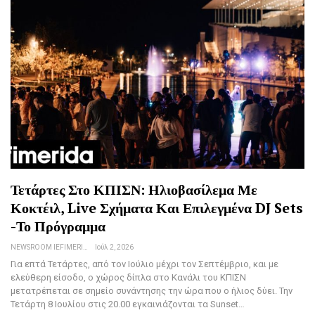
Τετάρτες Στο ΚΠΙΣΝ: Ηλιοβασίλεμα Με
Κοκτέιλ, Live Σχήματα Και Επιλεγμένα DJ Sets
-Το Πρόγραμμα
NEWSROOM IEFIMERIDA.GR
Ιούλ 2, 2026
Για επτά Τετάρτες, από τον Ιούλιο μέχρι τον Σεπτέμβριο, και με
ελεύθερη είσοδο, ο χώρος δίπλα στο Κανάλι του ΚΠΙΣΝ
μετατρέπεται σε σημείο συνάντησης την ώρα που ο ήλιος δύει. Την
Τετάρτη 8 Ιουλίου στις 20.00 εγκαινιάζονται τα Sunset…