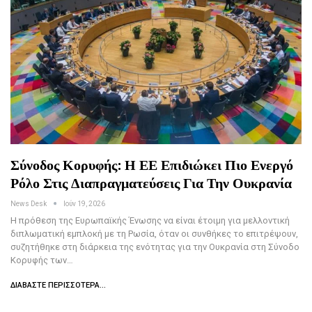
Σύνοδος Κορυφής: Η ΕΕ Επιδιώκει Πιο Ενεργό
Ρόλο Στις Διαπραγματεύσεις Για Την Ουκρανία
News Desk
Ιούν 19, 2026
Η πρόθεση της Ευρωπαϊκής Ένωσης να είναι έτοιμη για μελλοντική
διπλωματική εμπλοκή με τη Ρωσία, όταν οι συνθήκες το επιτρέψουν,
συζητήθηκε στη διάρκεια της ενότητας για την Ουκρανία στη Σύνοδο
Κορυφής των…
ΔΙΑΒΆΣΤΕ ΠΕΡΙΣΣΌΤΕΡΑ...