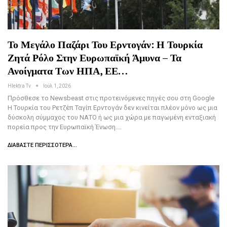
Το Μεγάλο Παζάρι Του Ερντογάν: Η Τουρκία
Ζητά Ρόλο Στην Ευρωπαϊκή Άμυνα – Τα
Ανοίγματα Των ΗΠΑ, ΕΕ…
Hlektra Tv
Ιούλ 1, 2026
Πρόσθεσε το Newsbeast στις προτεινόμενες πηγές σου στη Google
Η Τουρκία του Ρετζέπ Ταγίπ Ερντογάν δεν κινείται πλέον μόνο ως μια
δύσκολη σύμμαχος του ΝΑΤΟ ή ως μια χώρα με παγωμένη ενταξιακή
πορεία προς την Ευρωπαϊκή Ένωση.…
ΔΙΑΒΆΣΤΕ ΠΕΡΙΣΣΌΤΕΡΑ...