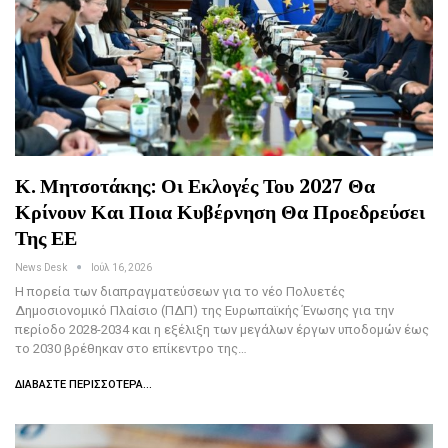
Κ. Μητσοτάκης: Οι Εκλογές Του 2027 Θα
Κρίνουν Και Ποια Κυβέρνηση Θα Προεδρεύσει
Της ΕΕ
News Desk
Ιούλ 16, 2026
Η πορεία των διαπραγματεύσεων για το νέο Πολυετές
Δημοσιονομικό Πλαίσιο (ΠΔΠ) της Ευρωπαϊκής Ένωσης για την
περίοδο 2028-2034 και η εξέλιξη των μεγάλων έργων υποδομών έως
το 2030 βρέθηκαν στο επίκεντρο της…
ΔΙΑΒΆΣΤΕ ΠΕΡΙΣΣΌΤΕΡΑ...