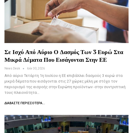
Σε Ισχύ Από Αύριο Ο Δασμός Των 3 Ευρώ Στα
Μικρά Δέματα Που Εισάγονται Στην ΕΕ
News Desk
Ιούν 30, 2026
Από αύριο Τετάρτη 1η Ιουλίου η ΕΕ επιβάλλει δασμούς 3 ευρώ στα
μικρά δέματα που εισάγονται στις 27 χώρες μέλη με στόχο τον
περιορισμό της εισροής στην Ευρώπη προϊόντων -στην συντριπτική
τους πλειονότητα…
ΔΙΑΒΆΣΤΕ ΠΕΡΙΣΣΌΤΕΡΑ...