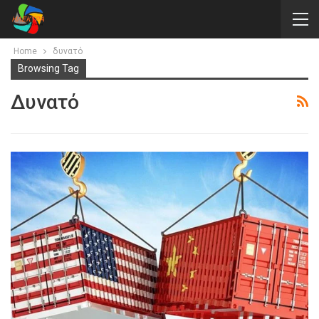
Home
δυνατό
Browsing Tag
Δυνατό