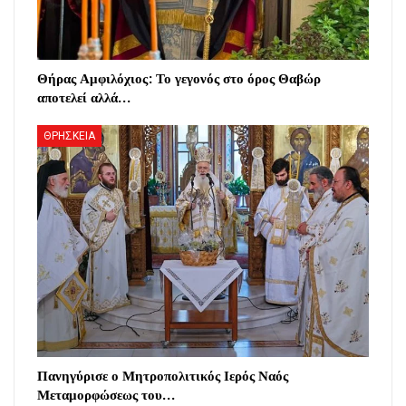
Θήρας Αμφιλόχιος: Το γεγονός στο όρος Θαβώρ
αποτελεί αλλά…
ΘΡΗΣΚΕΙΑ
Πανηγύρισε ο Μητροπολιτικός Ιερός Ναός
Μεταμορφώσεως του…