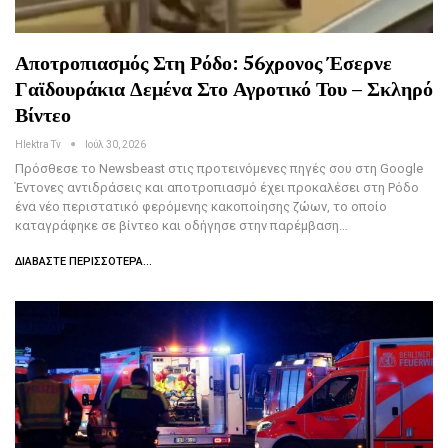
Αποτροπιασμός Στη Ρόδο: 56χρονος Έσερνε
Γαϊδουράκια Δεμένα Στο Αγροτικό Του – Σκληρό
Βίντεο
Hlektra Tv
Ιούλ 30, 2026
Πρόσθεσε το Newsbeast στις προτεινόμενες πηγές σου στη Google
Έντονες αντιδράσεις και αποτροπιασμό έχει προκαλέσει στη Ρόδο
ένα νέο περιστατικό φερόμενης κακοποίησης ζώων, το οποίο
καταγράφηκε σε βίντεο και οδήγησε στην παρέμβαση…
ΔΙΑΒΆΣΤΕ ΠΕΡΙΣΣΌΤΕΡΑ...