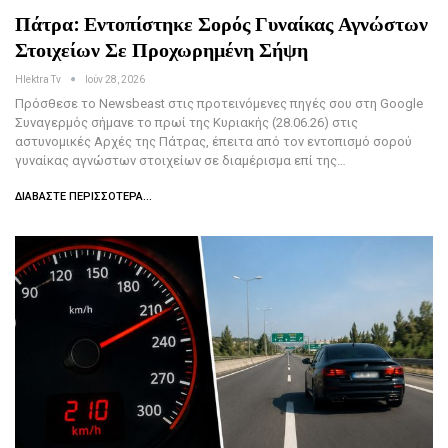
Πάτρα: Εντοπίστηκε Σορός Γυναίκας Αγνώστων
Στοιχείων Σε Προχωρημένη Σήψη
Hlektra Tv
Ιούν 28, 2026
Πρόσθεσε το Newsbeast στις προτεινόμενες πηγές σου στη Google
Συναγερμός σήμανε το πρωί της Κυριακής (28.06.26) στις
αστυνομικές Αρχές της Πάτρας, έπειτα από τον εντοπισμό σορού
γυναίκας αγνώστων στοιχείων σε διαμέρισμα επί της…
ΔΙΑΒΆΣΤΕ ΠΕΡΙΣΣΌΤΕΡΑ...