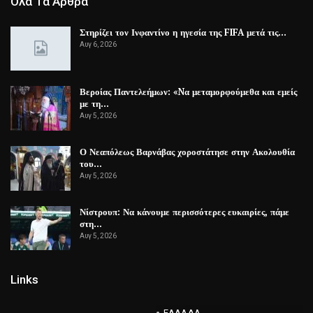
Όλα Τα Άρθρα
Στηρίζει τον Ινφαντίνο η ηγεσία της FIFA μετά τις…
Αυγ 6, 2026
Βεροίας Παντελεήμων: «Nα μεταμορφούμεθα και εμείς
με τη…
Αυγ 5, 2026
Ο Νεαπόλεως Βαρνάβας χοροστάτησε στην Ακολουθία
του…
Αυγ 5, 2026
Νίστρουπ: Να κάνουμε περισσότερες ευκαιρίες, πάμε
στη…
Αυγ 5, 2026
Links
ΕΛΛΑΔΑ