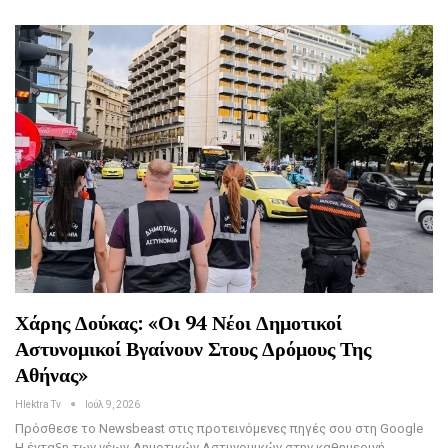
Χάρης Δούκας: «Οι 94 Νέοι Δημοτικοί
Αστυνομικοί Βγαίνουν Στους Δρόμους Της
Αθήνας»
Hlektra Tv
Ιούλ 9, 2026
Πρόσθεσε το Newsbeast στις προτεινόμενες πηγές σου στη Google
Η ένταξη των νέων Δημοτικών Αστυνομικών στην καθημερινή