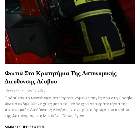
Φωτιά Στα Κρατητήρια Της Αστυνομικής
Διεύθυνσης Λέσβου
Hlektra Tv
Ιούν 12, 2026
Πρόσθεσε το Newsbeast στις προτεινόμενες πηγές σου στη Google
Φωτιά εκδηλώθηκε χθες μετά τα μεσάνυχτα στα κρατητήρια της
Αστυνομικής Διεύθυνσης Λέσβου, στον πρώτο όροφο του κτιρίου
της Αστυνομίας στη Μυτιλήνη. Όπως έγινε…
ΔΙΑΒΆΣΤΕ ΠΕΡΙΣΣΌΤΕΡΑ...