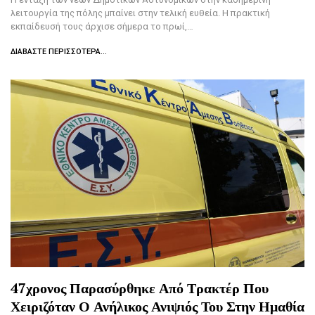
λειτουργία της πόλης μπαίνει στην τελική ευθεία. Η πρακτική
εκπαίδευσή τους άρχισε σήμερα το πρωί,…
ΔΙΑΒΆΣΤΕ ΠΕΡΙΣΣΌΤΕΡΑ...
47χρονος Παρασύρθηκε Από Τρακτέρ Που
Χειριζόταν Ο Ανήλικος Ανιψιός Του Στην Ημαθία