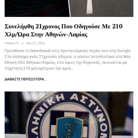
Συνελήφθη 21χρονος Που Οδηγούσε Με 210
Χλμ/ώρα Στην Αθηνών-Λαμίας
Hlektra Tv
Ιούν 27, 2026
Πρόσθεσε το Newsbeast στις προτεινόμενες πηγές σου στη Google
Στη σύλληψη ενός 21χρονου οδηγού, ο οποίος εντοπίστηκε στη Νέα
Εθνική Οδό Αθηνών-Λαμίας, στο ύψος της Κηφισιάς, να κινείται με
ταχύτητα 210 χιλιομέτρων την ώρα,…
ΔΙΑΒΆΣΤΕ ΠΕΡΙΣΣΌΤΕΡΑ...