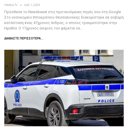
Hlektra Tv
Ιούλ 1, 2026
Πρόσθεσε το Newsbeast στις προτεινόμενες πηγές σου στη Google
Στο νοσοκομείο Ιπποκράτειο Θεσσαλονίκης διακομίστηκε σε σοβαρή
κατάσταση ένας 47χρονος άνδρας, ο οποίος τραυματίστηκε στην
Ημαθία. O 17χρονος ανιψιός του φέρεται να…
ΔΙΑΒΆΣΤΕ ΠΕΡΙΣΣΌΤΕΡΑ...