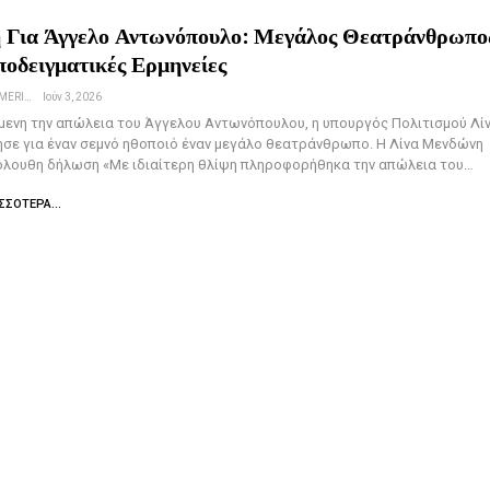
Για Άγγελο Αντωνόπουλο: Μεγάλος Θεατράνθρωπο
οδειγματικές Ερμηνείες
NEWSROOM IEFIMERIDA.GR
Ιούν 3, 2026
ενη την απώλεια του Άγγελου Αντωνόπουλου, η υπουργός Πολιτισμού Λί
σε για έναν σεμνό ηθοποιό έναν μεγάλο θεατράνθρωπο. Η Λίνα Μενδώνη
κόλουθη δήλωση «Με ιδιαίτερη θλίψη πληροφορήθηκα την απώλεια του…
ΣΣΌΤΕΡΑ...