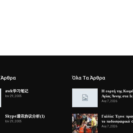
 Άρθρα
Όλα Τα Άρθρα
awk学习笔记
Η εορτή της Κοιμ
Αγίας Άννης στα Ι
Ιαν 29, 2005
Αυγ 7, 2026
Skype通讯协议分析(1)
Γαλλία: Έγινε πρα
το ποδοσφαιρικό 
Ιαν 29, 2005
Αυγ 7, 2026