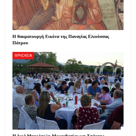
Η θαυματουργή Εικόνα της Παναγίας Ελεούσσας
Πάτμου
ΘΡΗΣΚΕΙΑ
Η Ιερά Μητρόπολη Μονεμβασίας και Σπάρτης