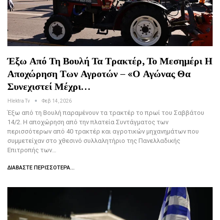
Έξω Από Τη Βουλή Τα Τρακτέρ, Το Μεσημέρι Η
Αποχώρηση Των Αγροτών – «Ο Αγώνας Θα
Συνεχιστεί Μέχρι…
Hlektra Tv
Φεβ 14, 2026
Έξω από τη Βουλή παραμένουν τα τρακτέρ το πρωί του Σαββάτου
14/2. Η αποχώρηση από την πλατεία Συντάγματος των
περισσότερων από 40 τρακτέρ και αγροτικών μηχανημάτων που
συμμετείχαν στο χθεσινό συλλαλητήριο της Πανελλαδικής
Επιτροπής των…
ΔΙΑΒΆΣΤΕ ΠΕΡΙΣΣΌΤΕΡΑ...