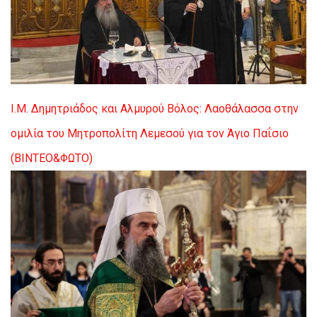
Ι.Μ. Δημητριάδος και Αλμυρού
Βόλος: Λαοθάλασσα στην
ομιλία του Μητροπολίτη Λεμεσού για τον Άγιο Παΐσιο
(ΒΙΝΤΕΟ&ΦΩΤΟ)