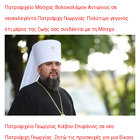
Πατριαρχείο Μόσχας
Βολοκολάμσκ Αντώνιος σε
νεοεκλεγέντα Πατριάρχη Γεωργίας: Πολύτιμο γεγονός
ότι μέρος της ζωής σας συνδέεται με τη Μόσχα
Πατριαρχείο Γεωργίας
Κιέβου Επιφάνιος σε νέο
Πατριάρχη Γεωργίας: Ζητώ τις προσευχές για μια δίκαιη