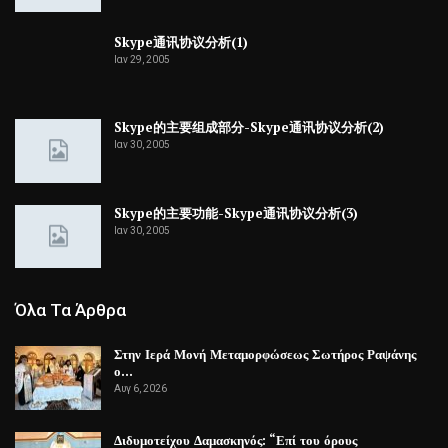
Skype通讯协议分析(1)
Ιαν 29, 2005
Skype的主要组成部分-Skype通讯协议分析(2)
Ιαν 30, 2005
Skype的主要功能-Skype通讯协议分析(3)
Ιαν 30, 2005
Όλα Τα Άρθρα
Στην Ιερά Μονή Μεταμορφώσεως Σωτήρος Ραψάνης
ο…
Αυγ 6, 2026
Διδυμοτείχου Δαμασκηνός: “Επί του όρους