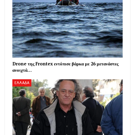
Drone της Frontex εντόπισε βάρκα με 26 μετανάστες
ανοιχτά…
ΕΛΛΑΔΑ