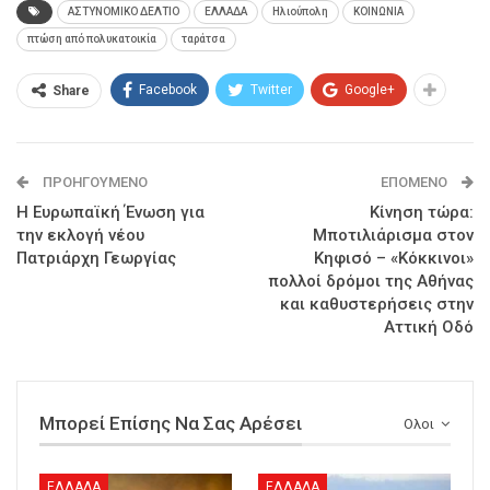
ΑΣΤΥΝΟΜΙΚΟ ΔΕΛΤΙΟ
ΕΛΛΑΔΑ
Ηλιούπολη
ΚΟΙΝΩΝΙΑ
πτώση από πολυκατοικία
ταράτσα
Facebook
Twitter
Google+
Share
ΠΡΟΗΓΟΎΜΕΝΟ
ΕΠΌΜΕΝΟ
Η Ευρωπαϊκή Ένωση για
Κίνηση τώρα:
την εκλογή νέου
Μποτιλιάρισμα στον
Πατριάρχη Γεωργίας
Κηφισό – «Κόκκινοι»
πολλοί δρόμοι της Αθήνας
και καθυστερήσεις στην
Αττική Οδό
Μπορεί Επίσης Να Σας Αρέσει
Ολοι
ΕΛΛΑΔΑ
ΕΛΛΑΔΑ