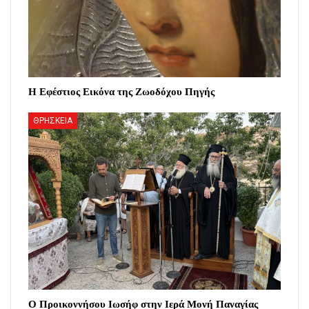
Η Εφέστιος Εικόνα της Ζωοδόχου Πηγής
ΘΡΗΣΚΕΙΑ
Ο Προικοννήσου Ιωσήφ στην Ιερά Μονή Παναγίας