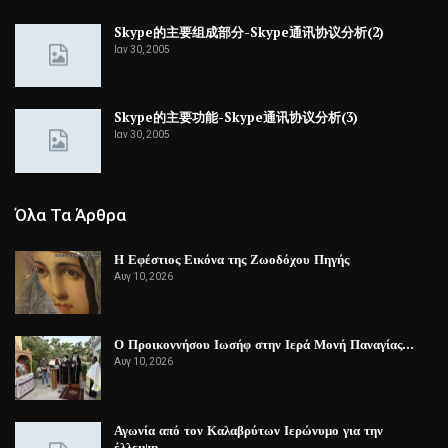
Skype的主要组成部分-Skype通讯协议分析(2)
Ιαν 30, 2005
Skype的主要功能-Skype通讯协议分析(3)
Ιαν 30, 2005
Όλα Τα Άρθρα
Η Εφέστιος Εικόνα της Ζωοδόχου Πηγής
Αυγ 10, 2026
Ο Προικοννήσου Ιωσήφ στην Ιερά Μονή Παναγίας…
Αυγ 10, 2026
Αγωνία από τον Καλαβρύτων Ιερώνυμο για την
έλλειψη…