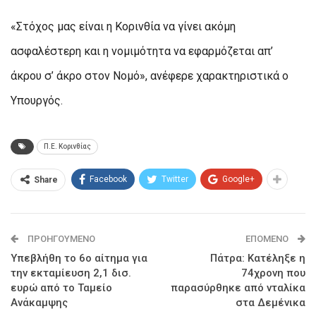
«Στόχος μας είναι η Κορινθία να γίνει ακόμη
ασφαλέστερη και η νομιμότητα να εφαρμόζεται απ’
άκρου σ’ άκρο στον Νομό», ανέφερε χαρακτηριστικά ο
Υπουργός.
Π.Ε. Κορινθίας
Facebook
Twitter
Google+
Share
ΠΡΟΗΓΟΎΜΕΝΟ
ΕΠΌΜΕΝΟ
Υπεβλήθη το 6ο αίτημα για
Πάτρα: Κατέληξε η
την εκταμίευση 2,1 δισ.
74χρονη που
ευρώ από το Ταμείο
παρασύρθηκε από νταλίκα
Ανάκαμψης
στα Δεμένικα