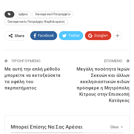
Ιμβρος
Οικουμενικό Πατριαρχείο
Οικουμενικός Πατριάρχης Βαρθολομαίος
Facebook
Twitter
Google+
Share
ΠΡΟΗΓΟΎΜΕΝΟ
ΕΠΌΜΕΝΟ
Με αυτή την απλή μέθοδο
Μεγάλη ποσότητα Ιερών
μπορείτε να εκτοξεύσετε
Σκευών και άλλων
τα οφέλη του
εκκλησιαστικών ειδών
περπατήματος
πρόσφερε η Μητρόπολη
Κίτρους στην Επισκοπή
Κατάγκας
Μπορεί Επίσης Να Σας Αρέσει
Ολοι