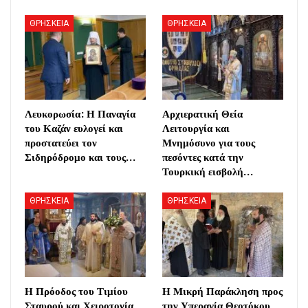
ΘΡΗΣΚΕΙΑ
ΘΡΗΣΚΕΙΑ
Λευκορωσία: Η Παναγία
Αρχιερατική Θεία
του Καζάν ευλογεί και
Λειτουργία και
προστατεύει τον
Μνημόσυνο για τους
Σιδηρόδρομο και τους…
πεσόντες κατά την
Τουρκική εισβολή…
ΘΡΗΣΚΕΙΑ
ΘΡΗΣΚΕΙΑ
Η Πρόοδος του Τιμίου
Η Μικρή Παράκληση προς
Σταυρού και Χειροτονία
την Υπεραγία Θεοτόκου