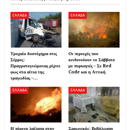
ΕΛΛΑΔΑ
ΕΛΛΑΔΑ
Τροχαίο δυστύχημα στις
Οι περιοχές που
Σέρρες:
κινδυνεύουν το Σάββατο
Πραγματογνώμονας ρίχνει
με πυρκαγιές – Σε Red
φως στα αίτια της
Code και η Αττική
τραγωδίας –…
ΕΛΛΑΔΑ
ΕΛΛΑΔΑ
Η πύρινη λαίλαπα στην
Σαρωνικός: Βεβήλωσαν