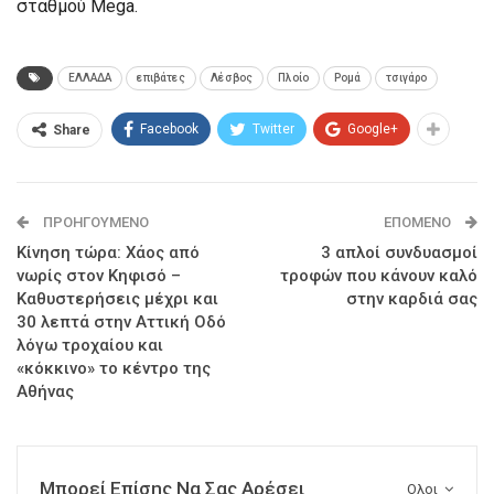
σταθμού Mega.
ΕΛΛΑΔΑ
επιβάτες
Λέσβος
Πλοίο
Ρομά
τσιγάρο
Facebook
Twitter
Google+
Share
ΠΡΟΗΓΟΎΜΕΝΟ
ΕΠΌΜΕΝΟ
Κίνηση τώρα: Χάος από
3 απλοί συνδυασμοί
νωρίς στον Κηφισό –
τροφών που κάνουν καλό
Καθυστερήσεις μέχρι και
στην καρδιά σας
30 λεπτά στην Αττική Οδό
λόγω τροχαίου και
«κόκκινο» το κέντρο της
Αθήνας
Μπορεί Επίσης Να Σας Αρέσει
Ολοι