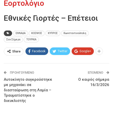
Εορτολόγιο
Εθνικές Γιορτές – Επέτειοι
ΕΛΛΑΔΑ
ΚΟΣΜΟΣ
ΚΥΠΡΟΣ
Κωνσταντινούπολη
Σαν Σήμερα
ΤΟΥΡΚΙΑ
Facebook
Twitter
Google+
Share
ΠΡΟΗΓΟΎΜΕΝΟ
ΕΠΌΜΕΝΟ
Αυτοκίνητο συγκρούστηκε
Ο καιρός σήμερα
με μηχανάκι σε
16/3/2026
διασταύρωση στη Λαμία –
Τραυματίστηκε ο
δικυκλιστής