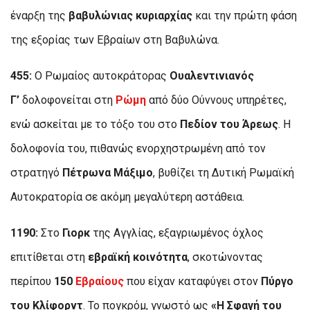
έναρξη της
βαβυλώνιας κυριαρχίας
και την πρώτη φάση
της εξορίας των Εβραίων στη Βαβυλώνα.
455:
Ο Ρωμαίος αυτοκράτορας
Ουαλεντινιανός
Γ’
δολοφονείται στη
Ρώμη
από δύο Ούννους υπηρέτες,
ενώ ασκείται με το τόξο του στο
Πεδίον του Άρεως
. Η
δολοφονία του, πιθανώς ενορχηστρωμένη από τον
στρατηγό
Πέτρωνα Μάξιμο
, βυθίζει τη Δυτική Ρωμαϊκή
Αυτοκρατορία σε ακόμη μεγαλύτερη αστάθεια.
1190:
Στο
Γιορκ
της Αγγλίας, εξαγριωμένος όχλος
επιτίθεται στη
εβραϊκή κοινότητα
, σκοτώνοντας
περίπου
150
Εβραίους
που είχαν καταφύγει στον
Πύργο
του Κλίφορντ
. Το πογκρόμ, γνωστό ως
«Η Σφαγή του