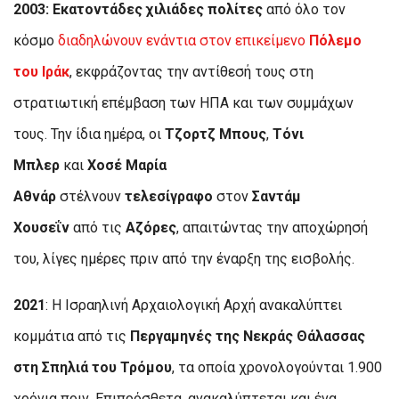
2003:
Εκατοντάδες χιλιάδες πολίτες
από όλο τον
κόσμο
διαδηλώνουν ενάντια στον επικείμενο
Πόλεμο
του Ιράκ
, εκφράζοντας την αντίθεσή τους στη
στρατιωτική επέμβαση των ΗΠΑ και των συμμάχων
τους. Την ίδια ημέρα, οι
Τζορτζ Μπους
,
Τόνι
Μπλερ
και
Χοσέ Μαρία
Αθνάρ
στέλνουν
τελεσίγραφο
στον
Σαντάμ
Χουσεΐν
από τις
Αζόρες
, απαιτώντας την αποχώρησή
του, λίγες ημέρες πριν από την έναρξη της εισβολής.
2021
: Η Ισραηλινή Αρχαιολογική Αρχή ανακαλύπτει
κομμάτια από τις
Περγαμηνές της Νεκράς Θάλασσας
στη Σπηλιά του Τρόμου
, τα οποία χρονολογούνται 1.900
χρόνια πριν. Επιπρόσθετα, ανακαλύπτεται και ένα