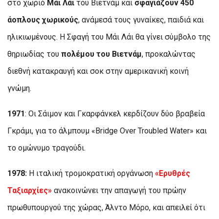
στο χωριό
Μάι Λάι
του Βιετνάμ και
σφαγιάζουν 450
άοπλους χωρικούς
, ανάμεσά τους γυναίκες, παιδιά και
ηλικιωμένους. Η Σφαγή του Μάι Λάι θα γίνει σύμβολο της
θηριωδίας του
πολέμου του Βιετνάμ
, προκαλώντας
διεθνή κατακραυγή και σοκ στην αμερικανική κοινή
γνώμη.
1971
: Οι Σάιμον και Γκαρφάνκελ κερδίζουν δύο βραβεία
Γκράμι, για το άλμπουμ «Bridge Over Troubled Water» και
το ομώνυμο τραγούδι.
1978:
Η ιταλική τρομοκρατική οργάνωση
«Ερυθρές
Ταξιαρχίες»
ανακοινώνει την απαγωγή του πρώην
πρωθυπουργού της χώρας, Άλντο Μόρο, και απειλεί ότι