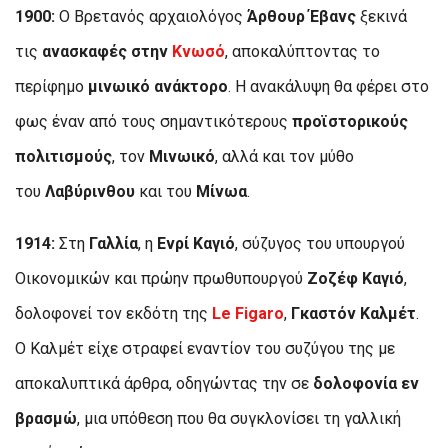
1900:
Ο Βρετανός αρχαιολόγος
Άρθουρ Έβανς
ξεκινά
τις
ανασκαφές στην
Κνωσό
, αποκαλύπτοντας το
περίφημο
μινωικό ανάκτορο
. Η ανακάλυψη θα φέρει στο
φως έναν από τους σημαντικότερους
προϊστορικούς
πολιτισμούς
, τον
Μινωικό
, αλλά και τον μύθο
του
Λαβύρινθου
και του
Μίνωα
.
1914:
Στη
Γαλλία
, η
Ενρί Καγιό
, σύζυγος του υπουργού
Οικονομικών και πρώην πρωθυπουργού
Ζοζέφ Καγιό
,
δολοφονεί τον εκδότη της
Le Figaro
,
Γκαστόν Καλμέτ
.
Ο Καλμέτ είχε στραφεί εναντίον του συζύγου της με
αποκαλυπτικά άρθρα, οδηγώντας την σε
δολοφονία εν
βρασμώ
, μια υπόθεση που θα συγκλονίσει τη γαλλική