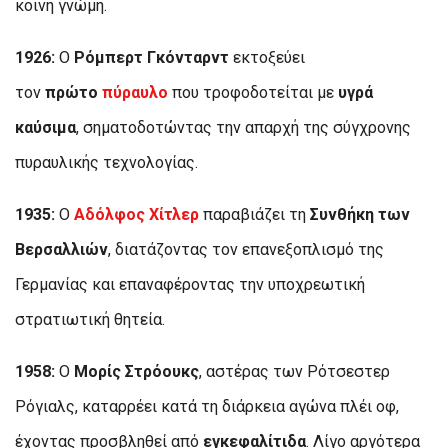
κοινή γνώμη.
1926:
Ο
Ρόμπερτ Γκόνταρντ
εκτοξεύει
τον
πρώτο
πύραυλο
που τροφοδοτείται με
υγρά
καύσιμα
, σηματοδοτώντας την απαρχή της σύγχρονης
πυραυλικής τεχνολογίας.
1935:
Ο
Αδόλφος Χίτλερ
παραβιάζει τη
Συνθήκη των
Βερσαλλιών
, διατάζοντας τον επανεξοπλισμό της
Γερμανίας και επαναφέροντας την υποχρεωτική
στρατιωτική θητεία.
1958:
Ο
Μορίς Στρόουκς
, αστέρας των Ρότσεστερ
Ρόγιαλς, καταρρέει κατά τη διάρκεια αγώνα πλέι οφ,
έχοντας προσβληθεί από
εγκεφαλίτιδα
. Λίγο αργότερα