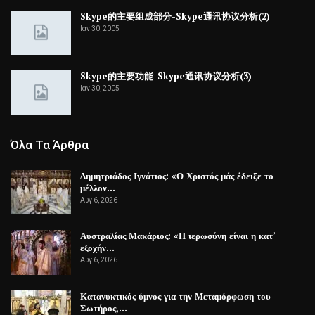
Skype的主要组成部分-Skype通讯协议分析(2)
Ιαν 30, 2005
Skype的主要功能-Skype通讯协议分析(3)
Ιαν 30, 2005
Όλα Τα Άρθρα
Δημητριάδος Ιγνάτιος: «Ο Χριστός μάς έδειξε το
μέλλον…
Αυγ 6, 2026
Αυστραλίας Μακάριος: «Η ιερωσύνη είναι η κατ’
εξοχήν…
Αυγ 6, 2026
Κατανυκτικός ύμνος για την Μεταμόρφωση του
Σωτήρος,…