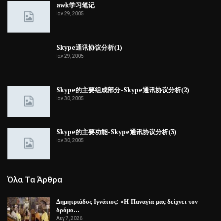
awk学习笔记
Ιαν 29, 2005
Skype通讯协议分析(1)
Ιαν 29, 2005
Skype的主要组成部分-Skype通讯协议分析(2)
Ιαν 30, 2005
Skype的主要功能-Skype通讯协议分析(3)
Ιαν 30, 2005
Όλα Τα Άρθρα
Δημητριάδος Ιγνάτιος: «Η Παναγία μας δείχνει τον
δρόμο…
Αυγ 7, 2026