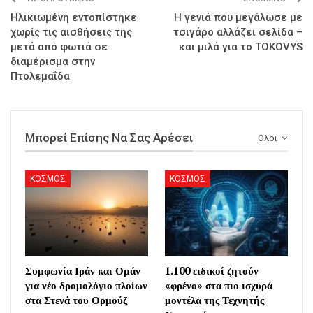
Ηλικιωμένη εντοπίστηκε
Η γενιά που μεγάλωσε με
χωρίς τις αισθήσεις της
τσιγάρο αλλάζει σελίδα –
μετά από φωτιά σε
και μιλά για το TOKOVYS
διαμέρισμα στην
Πτολεμαΐδα
Μπορεί Επίσης Να Σας Αρέσει
Ολοι
ΚΟΣΜΟΣ
ΚΟΣΜΟΣ
Συμφωνία Ιράν και Ομάν
1.100 ειδικοί ζητούν
για νέο δρομολόγιο πλοίων
«φρένο» στα πιο ισχυρά
στα Στενά του Ορμούζ
μοντέλα της Τεχνητής