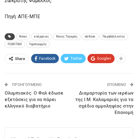
Σωκράτης Φάμελλος.
Πηγή: ΑΠΕ-ΜΠΕ
News
ενέργειας
Νίκος Ταγαράς
πέθανε
Περιβάλλοντος
ΠΟΛΙΤΙΚΗ
Υφυπουργός
Facebook
Twitter
Google+
Share
ΠΡΟΗΓΟΎΜΕΝΟ
ΕΠΌΜΕΝΟ
Ολυμπιακός: Ο Φαλ έδωσε
Διαμαρτυρία των ιερέων
εξετάσεις για να πάρει
της Ι.Μ. Καλαμαριάς για τα
ελληνικό διαβατήριο
σχέδια αμμοληψίας στην
Επανομή