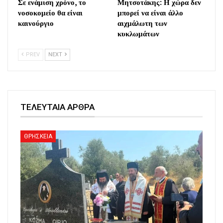
Σε ενάμιση χρόνο, το
Μητσοτάκης: Η χώρα δεν
νοσοκομείο θα είναι
μπορεί να είναι άλλο
καινούργιο
αιχμάλωτη των
κυκλωμάτων
PREV
NEXT
ΤΕΛΕΥΤΑΙΑ ΑΡΘΡΑ
ΘΡΗΣΚΕΙΑ